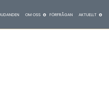
JUDANDEN
OM OSS
FÖRFRÅGAN
AKTUELLT
go tillbaka i Skandina