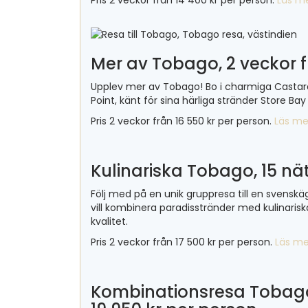
Pris 2 veckor från 14 400 kr per person.
Läs m
Mer av Tobago, 2 veckor f
Upplev mer av Tobago! Bo i charmiga Cast
Point, känt för sina härliga stränder Store Ba
Pris 2 veckor från 16 550 kr per person.
Läs me
Kulinariska Tobago, 15 nät
Följ med på en unik gruppresa till en svensk
vill kombinera paradisstränder med kulinari
kvalitet.
Pris 2 veckor från 17 500 kr per person.
Läs me
Kombinationsresa Tobago