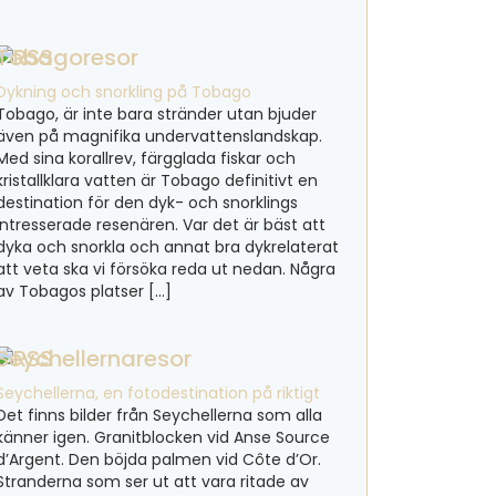
Tobagoresor
Dykning och snorkling på Tobago
Tobago, är inte bara stränder utan bjuder
även på magnifika undervattenslandskap.
Med sina korallrev, färgglada fiskar och
kristallklara vatten är Tobago definitivt en
destination för den dyk- och snorklings
intresserade resenären. Var det är bäst att
dyka och snorkla och annat bra dykrelaterat
att veta ska vi försöka reda ut nedan. Några
av Tobagos platser […]
Seychellernaresor
Seychellerna, en fotodestination på riktigt
Det finns bilder från Seychellerna som alla
känner igen. Granitblocken vid Anse Source
d’Argent. Den böjda palmen vid Côte d’Or.
Stranderna som ser ut att vara ritade av