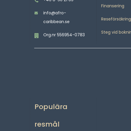
Finansering
info@afro-
Reseförsäkring
caribbean.se
Steg vid bokni
Org.nr 556954-0783
Populära
resmål