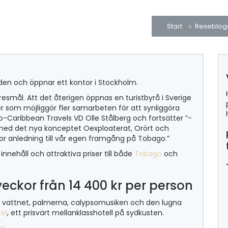
Start
Reseblog
en och öppnar ett kontor i Stockholm.
esmål. Att det återigen öppnas en turistbyrå i Sverige
r som möjliggör fler samarbeten för att synliggöra
ro-Caribbean Travels VD Olle Stålberg och fortsätter ”-
med det nya konceptet Oexploaterat, Orört och
stor anledning till vår egen framgång på Tobago.”
innehåll och attraktiva priser till både
Tobago
och
 veckor från 14 400 kr per person
ara vattnet, palmerna, calypsomusiken och den lugna
tel
, ett prisvärt mellanklasshotell på sydkusten.