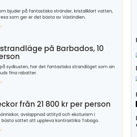
bjuder på fantastiska stränder, kristallklart vatten,
n resa som ger er det bästa av Västindien.
r
t strandläge på Barbados, 10
person
på sydkusten, har det fantastiska strandläget som sin
uds fina rabatter.
er
kor från 21 800 kr per person
nniskor, avslappnad attityd och ekoturism i
t bästa sättet att uppleva kontrastrika Tobago.
r