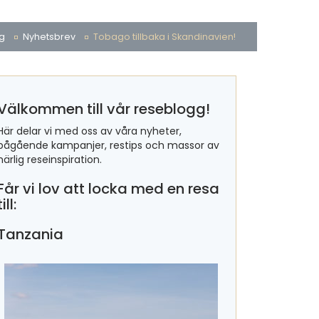
g
Nyhetsbrev
Tobago tillbaka i Skandinavien!
Välkommen till vår reseblogg!
Här delar vi med oss av våra nyheter,
pågående kampanjer, restips och massor av
härlig reseinspiration.
Får vi lov att locka med en resa
till:
Tanzania