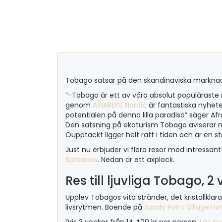
Tobago satsar på den skandinaviska marknad
”-Tobago är ett av våra absolut populäraste r
genom
AVIAREPS Nordic
är fantastiska nyhete
potentialen på denna lilla paradisö” säger Af
Den satsning på ekoturism Tobago aviserar 
Oupptäckt ligger helt rätt i tiden och är en 
Just nu erbjuder vi flera resor med intressant 
Barbados
. Nedan är ett axplock.
Res till ljuvliga Tobago, 2
Upplev Tobagos vita stränder, det kristallkl
livsrytmen. Boende på
Sandy Point Village Ho