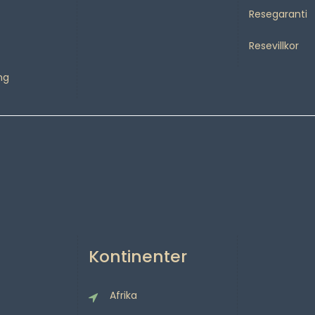
Resegaranti
Resevillkor
ng
Kontinenter
Afrika