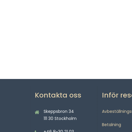
Kontakta oss
Inför re
Skeppsbron 34
Avbeställning
111 30 Stockholm
Betalning
+46 8-30 21 03