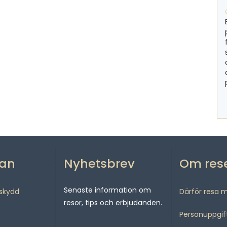
san
Nyhetsbrev
Om res
Senaste information om
sskydd
Därför resa 
resor, tips och erbjudanden.
Personuppgif