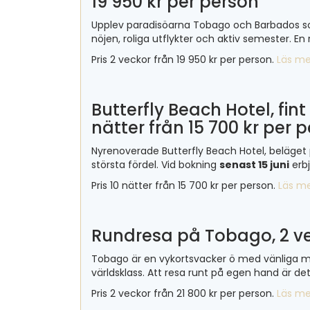
19 950 kr per person
Upplev paradisöarna Tobago och Barbados som 
nöjen, roliga utflykter och aktiv semester. E
Pris 2 veckor från 19 950 kr per person.
Läs me
Butterfly Beach Hotel, fin
nätter från 15 700 kr per 
Nyrenoverade Butterfly Beach Hotel, beläget 
största fördel. Vid bokning
senast 15 juni
erbj
Pris 10 nätter från 15 700 kr per person.
Läs m
Rundresa på Tobago, 2 vec
Tobago är en vykortsvacker ö med vänliga mä
världsklass. Att resa runt på egen hand är de
Pris 2 veckor från 21 800 kr per person.
Läs me