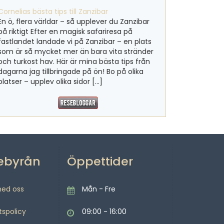
Cornelias bästa tips till Zanzibar
En ö, flera världar – så upplever du Zanzibar
på riktigt Efter en magisk safariresa på
fastlandet landade vi på Zanzibar – en plats
som är så mycket mer än bara vita stränder
och turkost hav. Här är mina bästa tips från
dagarna jag tillbringade på ön! Bo på olika
platser – upplev olika sidor […]
ebyrån
Öppettider
med oss
Mån - Fre
tspolicy
09:00 - 16:00