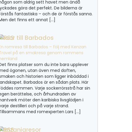
någon som aldrig sett havet men ändå
lyckades göra det perfekt. De bilderna är
förstås fantastiska – och de är förstås sanna.
Men det finns ett annat […]
Resor till Barbados
En romresa till Barbados – följ med Kenzan
Travel på en smakresa genom rommens
hemland
Det finns platser som du inte bara upplever
med ögonen, utan även med doften,
smaken och historien som ligger inbäddad i
landskapet. Barbados är en sådan plats. Här
föddes rommen. Varje sockerrörsstrå har sin
egen berättelse, och århundraden av
hantverk möter den karibiska livsglädjen i
varje destilleri och på varje strand.
Tillsammans med romexperten Lars […]
Tanzaniaresor