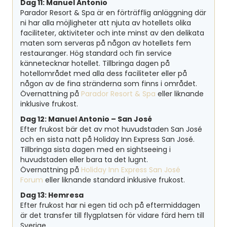
Dag 11: Manuel Antonio
Parador Resort & Spa är en förträfflig anläggning där
ni har alla möjligheter att njuta av hotellets olika
faciliteter, aktiviteter och inte minst av den delikata
maten som serveras på någon av hotellets fem
restauranger. Hög standard och fin service
kännetecknar hotellet. Tillbringa dagen på
hotellområdet med alla dess faciliteter eller på
någon av de fina stränderna som finns i området.
Övernattning på
Parador Resort & Spa
eller liknande
inklusive frukost.
Dag 12: Manuel Antonio – San José
Efter frukost bär det av mot huvudstaden San José
och en sista natt på Holiday Inn Express San José.
Tillbringa sista dagen med en sightseeing i
huvudstaden eller bara ta det lugnt.
Övernattning på
Holiday Inn Express San José
Forum
eller liknande standard inklusive frukost.
Dag 13: Hemresa
Efter frukost har ni egen tid och på eftermiddagen
är det transfer till flygplatsen för vidare färd hem till
Sverige.