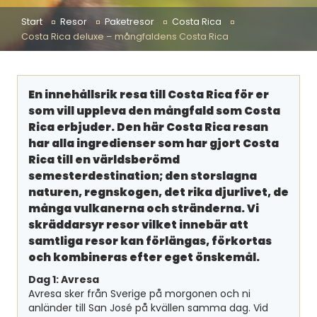
Start
Resor
Paketresor
Costa Rica
Costa Rica deluxe – mångfaldens Costa Rica
En innehållsrik resa till Costa Rica för er
som vill uppleva den mångfald som Costa
Rica erbjuder. Den här Costa Rica resan
har alla ingredienser som har gjort Costa
Rica till en världsberömd
semesterdestination; den storslagna
naturen, regnskogen, det rika djurlivet, de
många vulkanerna och stränderna. Vi
skräddarsyr resor vilket innebär att
samtliga resor kan förlängas, förkortas
och kombineras efter eget önskemål.
Dag 1: Avresa
Avresa sker från Sverige på morgonen och ni
anländer till San José på kvällen samma dag. Vid