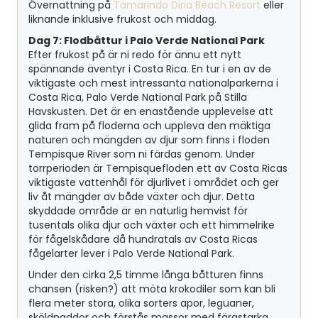
Övernattning på
Tamarindo Diria Beach Resort
eller
liknande inklusive frukost och middag.
Dag 7: Flodbåttur i Palo Verde National Park
Efter frukost på är ni redo för ännu ett nytt
spännande äventyr i Costa Rica. En tur i en av de
viktigaste och mest intressanta nationalparkerna i
Costa Rica, Palo Verde National Park på Stilla
Havskusten. Det är en enastående upplevelse att
glida fram på floderna och uppleva den mäktiga
naturen och mängden av djur som finns i floden
Tempisque River som ni färdas genom. Under
torrperioden är Tempisquefloden ett av Costa Ricas
viktigaste vattenhål för djurlivet i området och ger
liv åt mängder av både växter och djur. Detta
skyddade område är en naturlig hemvist för
tusentals olika djur och växter och ett himmelrike
för fågelskådare då hundratals av Costa Ricas
fågelarter lever i Palo Verde National Park.
Under den cirka 2,5 timme långa båtturen finns
chansen (risken?) att möta krokodiler som kan bli
flera meter stora, olika sorters apor, leguaner,
sköldpaddor och förstås massor med färgstarka