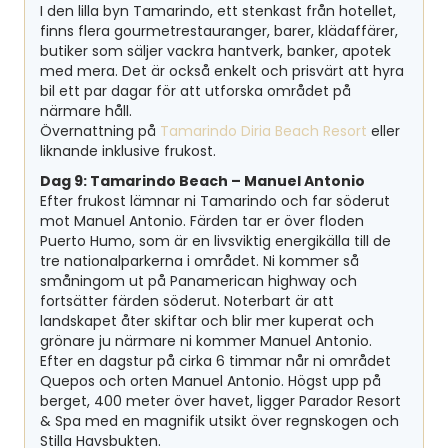
I den lilla byn Tamarindo, ett stenkast från hotellet,
finns flera gourmetrestauranger, barer, klädaffärer,
butiker som säljer vackra hantverk, banker, apotek
med mera. Det är också enkelt och prisvärt att hyra
bil ett par dagar för att utforska området på
närmare håll.
Övernattning på
Tamarindo Diria Beach Resort
eller
liknande inklusive frukost.
Dag 9: Tamarindo Beach – Manuel Antonio
Efter frukost lämnar ni Tamarindo och far söderut
mot Manuel Antonio. Färden tar er över floden
Puerto Humo, som är en livsviktig energikälla till de
tre nationalparkerna i området. Ni kommer så
småningom ut på Panamerican highway och
fortsätter färden söderut. Noterbart är att
landskapet åter skiftar och blir mer kuperat och
grönare ju närmare ni kommer Manuel Antonio.
Efter en dagstur på cirka 6 timmar når ni området
Quepos och orten Manuel Antonio. Högst upp på
berget, 400 meter över havet, ligger Parador Resort
& Spa med en magnifik utsikt över regnskogen och
Stilla Havsbukten.