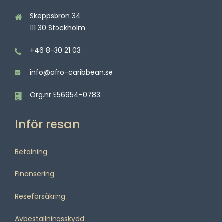
Skeppsbron 34
111 30 Stockholm
+46 8-30 21 03
info@afro-caribbean.se
Org.nr 556954-0783
Inför resan
Betalning
Finansering
Reseförsäkring
Avbeställningsskydd