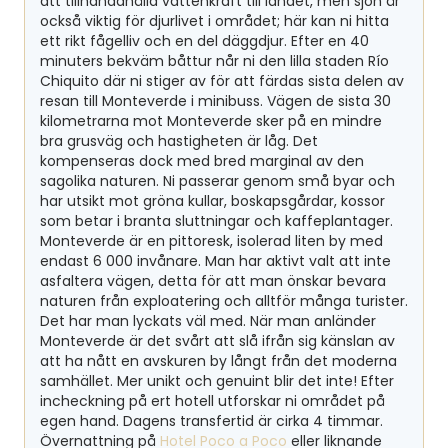
att tillhandahålla vattenkraft till landet, men sjön är
också viktig för djurlivet i området; här kan ni hitta
ett rikt fågelliv och en del däggdjur. Efter en 40
minuters bekväm båttur når ni den lilla staden Río
Chiquito där ni stiger av för att färdas sista delen av
resan till Monteverde i minibuss. Vägen de sista 30
kilometrarna mot Monteverde sker på en mindre
bra grusväg och hastigheten är låg. Det
kompenseras dock med bred marginal av den
sagolika naturen. Ni passerar genom små byar och
har utsikt mot gröna kullar, boskapsgårdar, kossor
som betar i branta sluttningar och kaffeplantager.
Monteverde är en pittoresk, isolerad liten by med
endast 6 000 invånare. Man har aktivt valt att inte
asfaltera vägen, detta för att man önskar bevara
naturen från exploatering och alltför många turister.
Det har man lyckats väl med. När man anländer
Monteverde är det svårt att slå ifrån sig känslan av
att ha nått en avskuren by långt från det moderna
samhället. Mer unikt och genuint blir det inte! Efter
incheckning på ert hotell utforskar ni området på
egen hand. Dagens transfertid är cirka 4 timmar.
Övernattning på
Hotel Poco a Poco
eller liknande