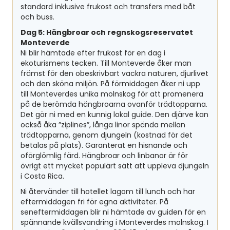
standard inklusive frukost och transfers med båt
och buss.
Dag 5: Hängbroar och regnskogsreservatet
Monteverde
Ni blir hämtade efter frukost för en dag i
ekoturismens tecken. Till Monteverde åker man
främst för den obeskrivbart vackra naturen, djurlivet
och den sköna miljön. På förmiddagen åker ni upp
till Monteverdes unika molnskog för att promenera
på de berömda hängbroarna ovanför trädtopparna.
Det gör ni med en kunnig lokal guide. Den djärve kan
också åka ”ziplines”, långa linor spända mellan
trädtopparna, genom djungeln (kostnad för det
betalas på plats). Garanterat en hisnande och
oförglömlig färd. Hängbroar och linbanor är för
övrigt ett mycket populärt sätt att uppleva djungeln
i Costa Rica.
Ni återvänder till hotellet lagom till lunch och har
eftermiddagen fri för egna aktiviteter. På
seneftermiddagen blir ni hämtade av guiden för en
spännande kvällsvandring i Monteverdes molnskog. I