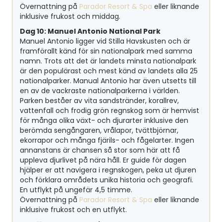
Övernattning på
Parador Resort & Spa
eller liknande
inklusive frukost och middag.
Dag 10: Manuel Antonio National Park
Manuel Antonio ligger vid Stilla Havskusten och är
framförallt känd för sin nationalpark med samma
namn. Trots att det är landets minsta nationalpark
är den populärast och mest känd av landets alla 25
nationalparker. Manual Antonio har även utsetts till
en av de vackraste nationalparkerna i världen.
Parken beståer av vita sandstränder, korallrev,
vattenfall och frodig grön regnskog som är hemvist
för många olika växt- och djurarter inklusive den
berömda sengångaren, vrålapor, tvättbjörnar,
ekorrapor och många fjärils- och fågelarter. Ingen
annanstans är chansen så stor som här att få
uppleva djurlivet på nära håll. Er guide för dagen
hjälper er att navigera i regnskogen, peka ut djuren
och förklara områdets unika historia och geografi.
En utflykt på ungefär 4,5 timme.
Övernattning på
Parador Resort & Spa
eller liknande
inklusive frukost och en utflykt.