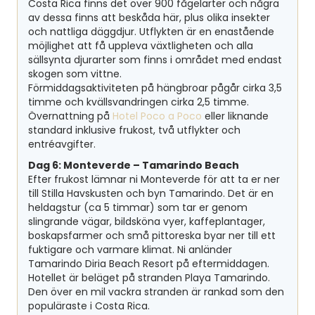
Costa Rica finns det över 900 fågelarter och några
av dessa finns att beskåda här, plus olika insekter
och nattliga däggdjur. Utflykten är en enastående
möjlighet att få uppleva växtligheten och alla
sällsynta djurarter som finns i området med endast
skogen som vittne.
Förmiddagsaktiviteten på hängbroar pågår cirka 3,5
timme och kvällsvandringen cirka 2,5 timme.
Övernattning på
Hotel Poco a Poco
eller liknande
standard inklusive frukost, två utflykter och
entréavgifter.
Dag 6: Monteverde – Tamarindo Beach
Efter frukost lämnar ni Monteverde för att ta er ner
till Stilla Havskusten och byn Tamarindo. Det är en
heldagstur (ca 5 timmar) som tar er genom
slingrande vägar, bildsköna vyer, kaffeplantager,
boskapsfarmer och små pittoreska byar ner till ett
fuktigare och varmare klimat. Ni anländer
Tamarindo Diria Beach Resort på eftermiddagen.
Hotellet är beläget på stranden Playa Tamarindo.
Den över en mil vackra stranden är rankad som den
populäraste i Costa Rica.