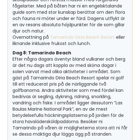
fågelarter. Med på båten har ni en engelsktalande
guide som med stor kunskap berättar om den flora
och fauna ni möter under er färd. Dagens utflykt är
en av resans absoluta höjdpunkter för de som gillar
djur och natur.
Övernattning på
Tamarindo Diria Beach Resort
eller
liknande inklusive frukost och lunch.
Dag 8: Tamarindo Beach
Efter några dagars äventyr bland vulkaner och berg
är det nu dags att koppla av med sköna dagar i
solen varvat med olika aktiviteter i området. Som
gäst på Tamarindo Diria Beach Resort spelar ni golf
till ett reducerat pris på de närliggande två
golfbanorna. Andra aktiviteter som med fördel kan
bedrivas är segling, dykning, ridning, snorkling,
vandring och fiske. I området ligger dessutom ”Las
Baulas Marine National Park”, en av de mest
betydelsefulla häckningsplatserna på jorden för de
stora havslädersköldpaddorna. Besöker ni
Tamarindo på våren är möjligheterna stora att ni får
se dessa mäktiga djur lägga ägg på stranden.