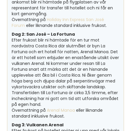
ankomst blir ni hämtade på flygplatsen av vår
representant för transfer till hotellet och ni får en
kort genomgång.
Övernattning på
Holiday Inn Express San José
Forum
eller liknande standard inklusive frukost.
Dag 2: San José – La Fortuna
Efter frukost blir ni hämtade för en tur mot
nordvästra Costa Rica där slutmålet är byn La
Fortuna och ert hotell för natten, Arenal Manoa. Det
är ett hotell som erbjuder en enastående utsikt över
vulkanen Arenal. Ni kommer under resan till La
Fortuna snart att märka att det är en hisnande
upplevelse att åka bil i Costa Rica. Ni åker genom
höga berg och djupa dalar på serpentinvägar med
vykortsvackra utsikter och skiftande landskap.
Transfertiden till La Fortuna är cirka 3,5 timme, efter
incheckning har ni gott om tid att utforska området
på egen hand.
Övernattning på
Arenal Manoa
eller liknande
standard inklusive frukost.
Dag 3: Vulkanen Arenal
Efter frukost på hotellet möter ni upp med vår lokala