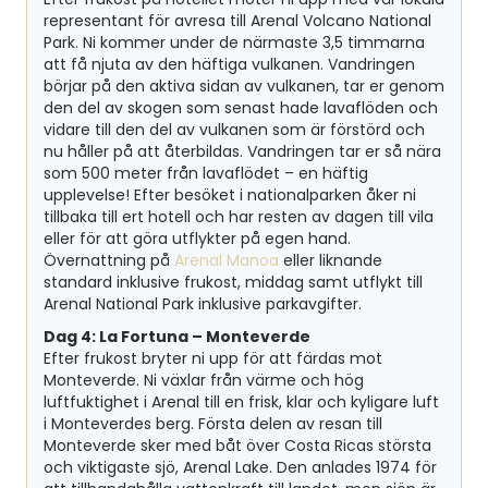
representant för avresa till Arenal Volcano National
Park. Ni kommer under de närmaste 3,5 timmarna
att få njuta av den häftiga vulkanen. Vandringen
börjar på den aktiva sidan av vulkanen, tar er genom
den del av skogen som senast hade lavaflöden och
vidare till den del av vulkanen som är förstörd och
nu håller på att återbildas. Vandringen tar er så nära
som 500 meter från lavaflödet – en häftig
upplevelse! Efter besöket i nationalparken åker ni
tillbaka till ert hotell och har resten av dagen till vila
eller för att göra utflykter på egen hand.
Övernattning på
Arenal Manoa
eller liknande
standard inklusive frukost, middag samt utflykt till
Arenal National Park inklusive parkavgifter.
Dag 4: La Fortuna – Monteverde
Efter frukost bryter ni upp för att färdas mot
Monteverde. Ni växlar från värme och hög
luftfuktighet i Arenal till en frisk, klar och kyligare luft
i Monteverdes berg. Första delen av resan till
Monteverde sker med båt över Costa Ricas största
och viktigaste sjö, Arenal Lake. Den anlades 1974 för