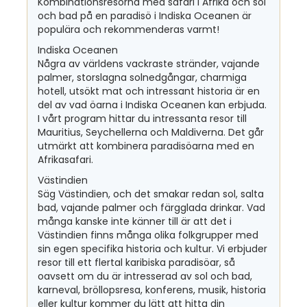
Kombinationsresorna med safari i Afrika och sol
och bad på en paradisö i Indiska Oceanen är
populära och rekommenderas varmt!
Indiska Oceanen
Några av världens vackraste stränder, vajande
palmer, storslagna solnedgångar, charmiga
hotell, utsökt mat och intressant historia är en
del av vad öarna i Indiska Oceanen kan erbjuda.
I vårt program hittar du intressanta resor till
Mauritius, Seychellerna och Maldiverna. Det går
utmärkt att kombinera paradisöarna med en
Afrikasafari.
Västindien
Säg Västindien, och det smakar redan sol, salta
bad, vajande palmer och färgglada drinkar. Vad
många kanske inte känner till är att det i
Västindien finns många olika folkgrupper med
sin egen specifika historia och kultur. Vi erbjuder
resor till ett flertal karibiska paradisöar, så
oavsett om du är intresserad av sol och bad,
karneval, bröllopsresa, konferens, musik, historia
eller kultur kommer du lätt att hitta din