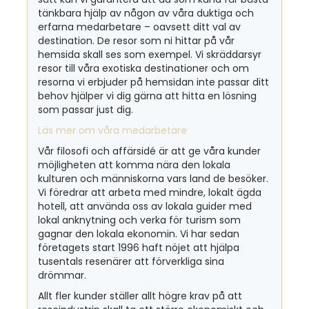
tänkbara hjälp av någon av våra duktiga och
erfarna medarbetare – oavsett ditt val av
destination. De resor som ni hittar på vår
hemsida skall ses som exempel. Vi skräddarsyr
resor till våra exotiska destinationer och om
resorna vi erbjuder på hemsidan inte passar ditt
behov hjälper vi dig gärna att hitta en lösning
som passar just dig.
Läs mer om våra medarbetare
Vår filosofi och affärsidé är att ge våra kunder
möjligheten att komma nära den lokala
kulturen och människorna vars land de besöker.
Vi föredrar att arbeta med mindre, lokalt ägda
hotell, att använda oss av lokala guider med
lokal anknytning och verka för turism som
gagnar den lokala ekonomin. Vi har sedan
företagets start 1996 haft nöjet att hjälpa
tusentals resenärer att förverkliga sina
drömmar.
Allt fler kunder ställer allt högre krav på att