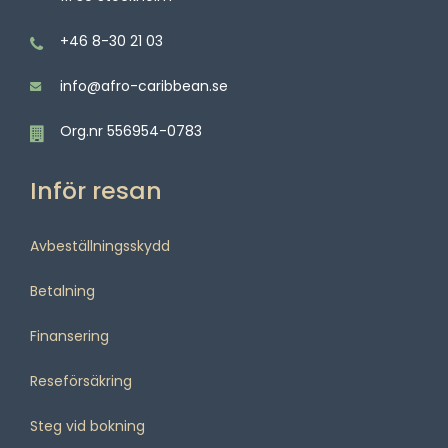
+46 8-30 21 03
info@afro-caribbean.se
Org.nr 556954-0783
Inför resan
Avbeställningsskydd
Betalning
Finansering
Reseförsäkring
Steg vid bokning