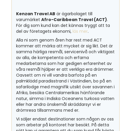
Kenzan Travel AB
är ägarbolaget till
varumärket
Afro-Caribbean Travel (ACT)
.
För dig som kund kan det kännas tryggt att ta
del av företagets ekonomi,
läs mer
.
Alla ni som genom åren har rest med ACT
kommer att märka att mycket är sig likt. Det är
samma härliga resmål, servicenivå och viktigast
av alla, de kompetenta och erfarna
medarbetarna som har gedigen erfarenhet av
våra resmål hjälper er att verkliga era drömmer.
Oavsett om ni vill vandra barfota på en
palmklädd paradisstrand i Västindien, bo på en
safarilodge med magnifik utsikt över savannen i
Afrika, besöka Centralamerikas hänförande
natur, simma i Indiska Oceanens turkosa vatten
eller har andra önskemål skräddarsyr vi er
drömresa tillsammans med er.
Vi säljer endast destinationer som någon av oss
som arbetar på kontoret har besökt. På detta
sätt kan vi garantera att du som kund får bästa