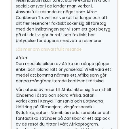
reseindustrin skall ta ett större ekonomiskt och
socialt ansvar i de länder man verkar i.
Ansvarsfullt resande är något som Afro-
Caribbean Travel har verkat för länge och att
allt fler resenärer faktiskt söker sig till företag
med den inriktningen ser vi som ett gott betyg
på att det vi gör är rätt och faktiskt har
betydelse för dagens medvetna resenärer.
Läs mer om ansvarsfullt resande
Afrika
Den mediala bilden av Afrika är många gånger
enkel och ibland rätt onyanserad. Vi vill vara ett
medel att komma närmre ett Afrika som gör
denna mångfacetterade kontinent rättvisa.
Vårt utbud av resor till Afrika riktar sig främst till
länderna i östra och södra Afrika. Safari i
världsklass i Kenya, Tanzania och Botswana,
klättring på Kilimanjaro, vingårdsbesök i
Sydafrika, safari i Namibias röda sandöknar och
fantastiska stränder på Zanzibar är ett axplock
av de resor du hittar i vårt Afrikaprogram.