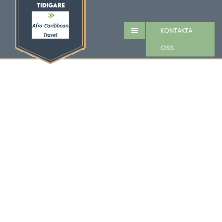
KONTAKTA
OSS
OM OSS
Afro-Caribbean Travel ger dig
det bästa av flera världar