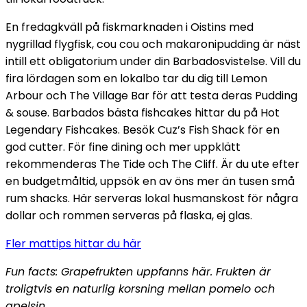
En fredagkväll på fiskmarknaden i Oistins med
nygrillad flygfisk, cou cou och makaronipudding är näst
intill ett obligatorium under din Barbadosvistelse. Vill du
fira lördagen som en lokalbo tar du dig till Lemon
Arbour och The Village Bar för att testa deras Pudding
& souse. Barbados bästa fishcakes hittar du på Hot
Legendary Fishcakes. Besök Cuz’s Fish Shack för en
god cutter. För fine dining och mer uppklätt
rekommenderas The Tide och The Cliff. Är du ute efter
en budgetmåltid, uppsök en av öns mer än tusen små
rum shacks. Här serveras lokal husmanskost för några
dollar och rommen serveras på flaska, ej glas.
Fler mattips hittar du här
Fun facts: Grapefrukten uppfanns här. Frukten är
troligtvis en naturlig korsning mellan pomelo och
apelsin.