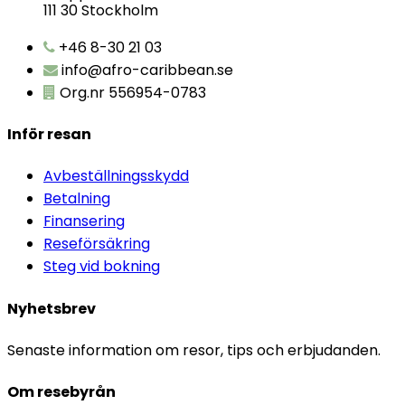
111 30 Stockholm
+46 8-30 21 03
info@afro-caribbean.se
Org.nr 556954-0783
Inför resan
Avbeställningsskydd
Betalning
Finansering
Reseförsäkring
Steg vid bokning
Nyhetsbrev
Senaste information om resor, tips och erbjudanden.
Om resebyrån