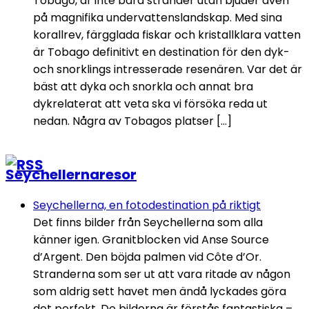
Tobago, är inte bara stränder utan bjuder även
på magnifika undervattenslandskap. Med sina
korallrev, färgglada fiskar och kristallklara vatten
är Tobago definitivt en destination för den dyk-
och snorklings intresserade resenären. Var det är
bäst att dyka och snorkla och annat bra
dykrelaterat att veta ska vi försöka reda ut
nedan. Några av Tobagos platser […]
Seychellernaresor
Seychellerna, en fotodestination på riktigt
Det finns bilder från Seychellerna som alla
känner igen. Granitblocken vid Anse Source
d’Argent. Den böjda palmen vid Côte d’Or.
Stranderna som ser ut att vara ritade av någon
som aldrig sett havet men ändå lyckades göra
det perfekt. De bilderna är förstås fantastiska –