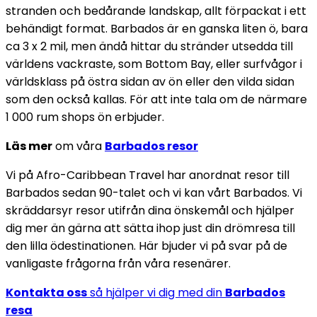
stranden och bedårande landskap, allt förpackat i ett
behändigt format. Barbados är en ganska liten ö, bara
ca 3 x 2 mil, men ändå hittar du stränder utsedda till
världens vackraste, som Bottom Bay, eller surfvågor i
världsklass på östra sidan av ön eller den vilda sidan
som den också kallas. För att inte tala om de närmare
1 000 rum shops ön erbjuder.
Läs mer
om våra
Barbados resor
Vi på Afro-Caribbean Travel har anordnat resor till
Barbados sedan 90-talet och vi kan vårt Barbados. Vi
skräddarsyr resor utifrån dina önskemål och hjälper
dig mer än gärna att sätta ihop just din drömresa till
den lilla ödestinationen. Här bjuder vi på svar på de
vanligaste frågorna från våra resenärer.
Kontakta oss
så hjälper vi dig med din
Barbados
resa