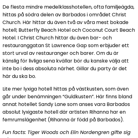
De flesta mindre medelklasshotellen, ofta familjeägda,
hittas på södra delen av Barbados i området Christ
Church. Här hittar du även två av våra mest bokade
hotell; Butterfly Beach Hotel och Coconut Court Beach
Hotel. I Christ Church hittar du även bar- och
restauranggatan St Lawrence Gap som erbjuder ett
stort urval av restauranger och barer. Om du är
känslig för livliga sena kvällar bör du kanske välja att
inte bo i dess absoluta närhet. Gillar du party är det
här du ska bo.
Lite mer lyxiga hotell hittas på västkusten, som även
går under benämningen “Guldkusten”. Här finns bland
annat hotellet Sandy Lane som anses vara Barbados
absolut lyxigaste hotell där artisten Rihanna har en
femrumslägenhet (Rihanna är född på Barbados).
Fun facts: Tiger Woods och Elin Nordengren gifte sig