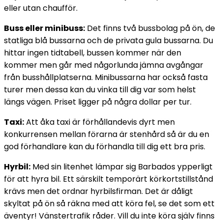
eller utan chaufför.
Buss eller minibuss:
Det finns två bussbolag på ön, de
statliga blå bussarna och de privata gula bussarna. Du
hittar ingen tidtabell, bussen kommer när den
kommer men går med någorlunda jämna avgångar
från busshållplatserna. Minibussarna har också fasta
turer men dessa kan du vinka till dig var som helst
längs vägen. Priset ligger på några dollar per tur.
Taxi:
Att åka taxi är förhållandevis dyrt men
konkurrensen mellan förarna är stenhård så är du en
god förhandlare kan du förhandla till dig ett bra pris.
Hyrbil:
Med sin litenhet lämpar sig Barbados ypperligt
för att hyra bil. Ett särskilt temporärt körkortstillstånd
krävs men det ordnar hyrbilsfirman. Det är dåligt
skyltat på ön så räkna med att köra fel, se det som ett
äventyr! Vänstertrafik råder. Vill du inte köra själv finns