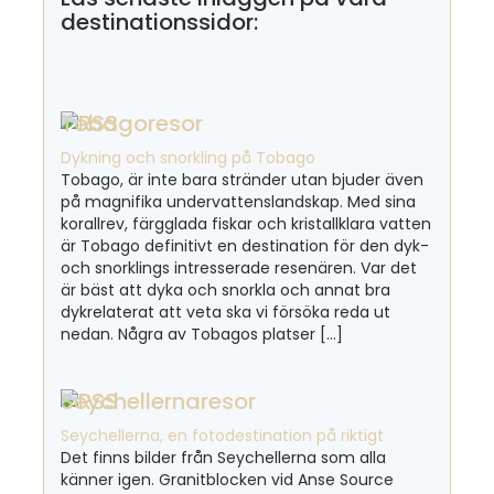
destinationssidor:
Tobagoresor
Dykning och snorkling på Tobago
Tobago, är inte bara stränder utan bjuder även
på magnifika undervattenslandskap. Med sina
korallrev, färgglada fiskar och kristallklara vatten
är Tobago definitivt en destination för den dyk-
och snorklings intresserade resenären. Var det
är bäst att dyka och snorkla och annat bra
dykrelaterat att veta ska vi försöka reda ut
nedan. Några av Tobagos platser […]
Seychellernaresor
Seychellerna, en fotodestination på riktigt
Det finns bilder från Seychellerna som alla
känner igen. Granitblocken vid Anse Source