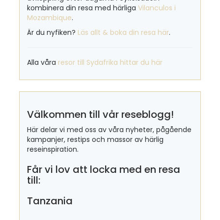
kombinera din resa med härliga
Vilanculos i
Mozambique
.
Är du nyfiken?
Läs allt & boka din resa här
.
Alla våra
resor till Sydafrika hittar du här
Välkommen till vår reseblogg!
Här delar vi med oss av våra nyheter, pågående
kampanjer, restips och massor av härlig
reseinspiration.
Får vi lov att locka med en resa
till:
Tanzania