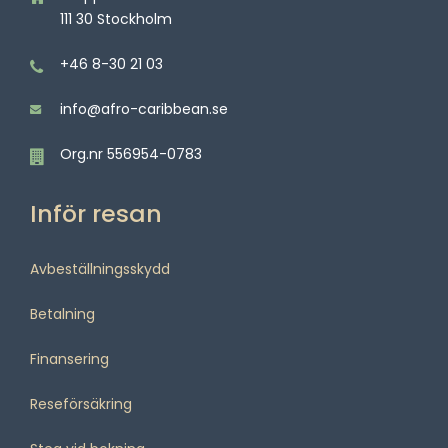
111 30 Stockholm
+46 8-30 21 03
info@afro-caribbean.se
Org.nr 556954-0783
Inför resan
Avbeställningsskydd
Betalning
Finansering
Reseförsäkring