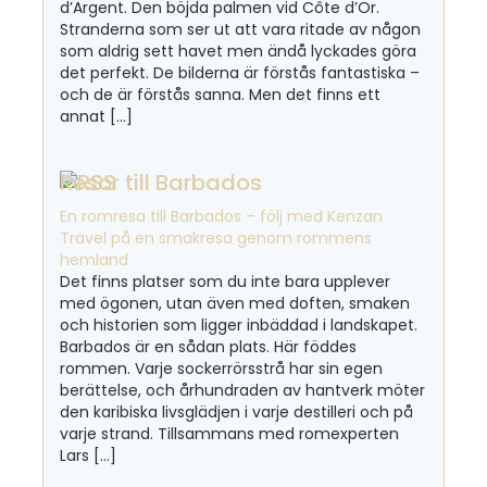
d’Argent. Den böjda palmen vid Côte d’Or.
Stranderna som ser ut att vara ritade av någon
som aldrig sett havet men ändå lyckades göra
det perfekt. De bilderna är förstås fantastiska –
och de är förstås sanna. Men det finns ett
annat […]
Resor till Barbados
En romresa till Barbados – följ med Kenzan
Travel på en smakresa genom rommens
hemland
Det finns platser som du inte bara upplever
med ögonen, utan även med doften, smaken
och historien som ligger inbäddad i landskapet.
Barbados är en sådan plats. Här föddes
rommen. Varje sockerrörsstrå har sin egen
berättelse, och århundraden av hantverk möter
den karibiska livsglädjen i varje destilleri och på
varje strand. Tillsammans med romexperten
Lars […]