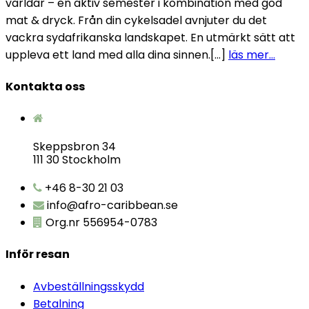
världar – en aktiv semester i kombination med god
mat & dryck. Från din cykelsadel avnjuter du det
vackra sydafrikanska landskapet. En utmärkt sätt att
uppleva ett land med alla dina sinnen.[…]
läs mer…
Kontakta oss
Skeppsbron 34
111 30 Stockholm
+46 8-30 21 03
info@afro-caribbean.se
Org.nr 556954-0783
Inför resan
Avbeställningsskydd
Betalning