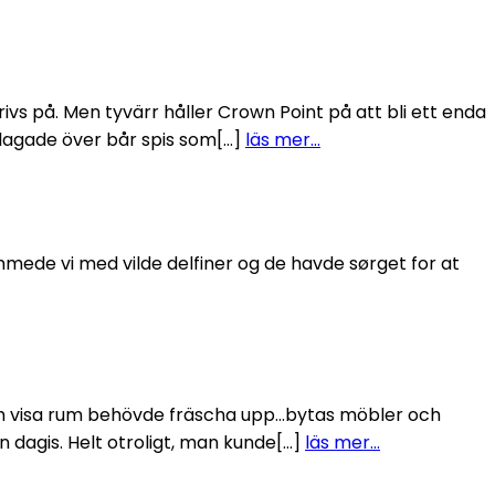
rivs på. Men tyvärr håller Crown Point på att bli ett enda
klagade över bår spis som[…]
läs mer…
vømmede vi med vilde delfiner og de havde sørget for at
 och visa rum behövde fräscha upp…bytas möbler och
n dagis. Helt otroligt, man kunde[…]
läs mer…