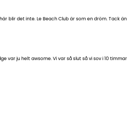
 såhär blir det inte. Le Beach Club är som en dröm. Tack än
e var ju helt awsome. Vi var så slut så vi sov i 10 timmar