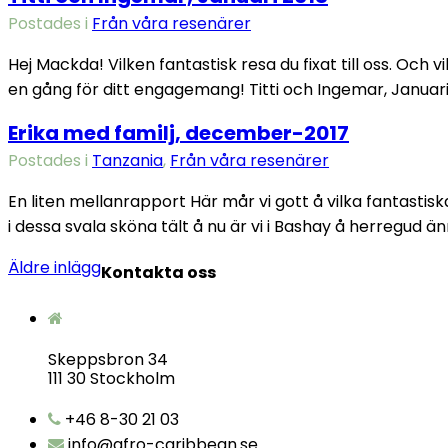
Postades i
Från våra resenärer
Hej Mackda! Vilken fantastisk resa du fixat till oss. Och 
en gång för ditt engagemang! Titti och Ingemar, Januari
Erika med familj, december-2017
Postades i
Tanzania
,
Från våra resenärer
En liten mellanrapport Här mår vi gott å vilka fantastisk
i dessa svala sköna tält å nu är vi i Bashay å herregud än
Äldre inlägg
Kontakta oss
Skeppsbron 34
111 30 Stockholm
+46 8-30 21 03
info@afro-caribbean.se