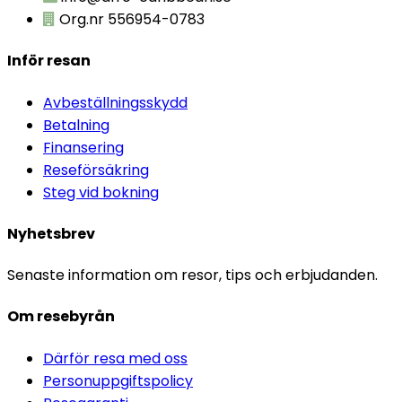
Org.nr 556954-0783
Inför resan
Avbeställningsskydd
Betalning
Finansering
Reseförsäkring
Steg vid bokning
Nyhetsbrev
Senaste information om resor, tips och erbjudanden.
Om resebyrån
Därför resa med oss
Personuppgiftspolicy