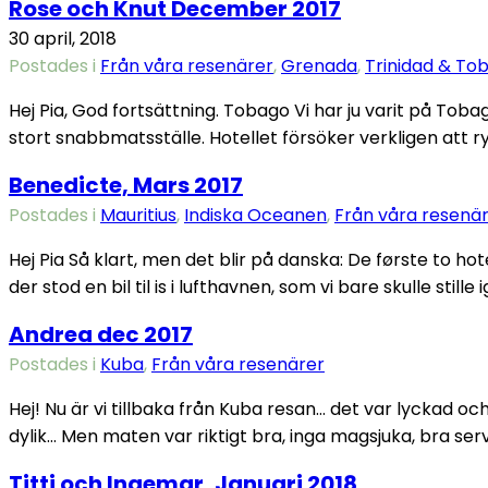
Rose och Knut December 2017
30 april, 2018
Postades i
Från våra resenärer
,
Grenada
,
Trinidad & To
Hej Pia, God fortsättning. Tobago Vi har ju varit på Toba
stort snabbmatsställe. Hotellet försöker verkligen att 
Benedicte, Mars 2017
Postades i
Mauritius
,
Indiska Oceanen
,
Från våra resenä
Hej Pia Så klart, men det blir på danska: De første to hot
der stod en bil til is i lufthavnen, som vi bare skulle still
Andrea dec 2017
Postades i
Kuba
,
Från våra resenärer
Hej! Nu är vi tillbaka från Kuba resan… det var lyckad 
dylik… Men maten var riktigt bra, inga magsjuka, bra ser
Titti och Ingemar, Januari 2018