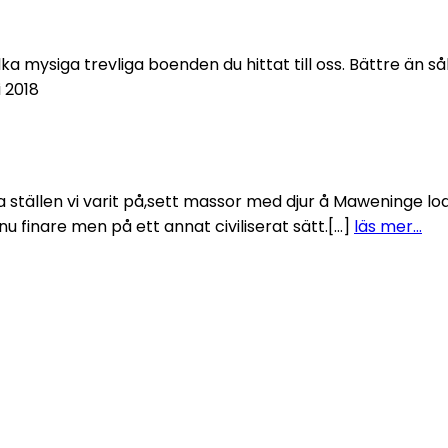
vilka mysiga trevliga boenden du hittat till oss. Bättre än
 2018
a ställen vi varit på,sett massor med djur å Maweninge lodg
nu finare men på ett annat civiliserat sätt.[…]
läs mer…