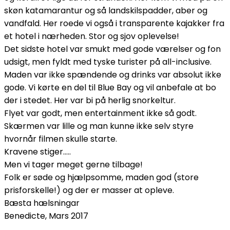
skøn katamarantur og så landskilspadder, aber og
vandfald. Her roede vi også i transparente kajakker fra
et hotel i nærheden. Stor og sjov oplevelse!
Det sidste hotel var smukt med gode værelser og fon
udsigt, men fyldt med tyske turister på all-inclusive.
Maden var ikke spændende og drinks var absolut ikke
gode. Vi kørte en del til Blue Bay og vil anbefale at bo
der i stedet. Her var bi på herlig snorkeltur.
Flyet var godt, men entertainment ikke så godt.
Skærmen var lille og man kunne ikke selv styre
hvornår filmen skulle starte.
Kravene stiger…..
Men vi tager meget gerne tilbage!
Folk er søde og hjælpsomme, maden god (store
prisforskelle!) og der er masser at opleve.
Bæsta hælsningar
Benedicte, Mars 2017