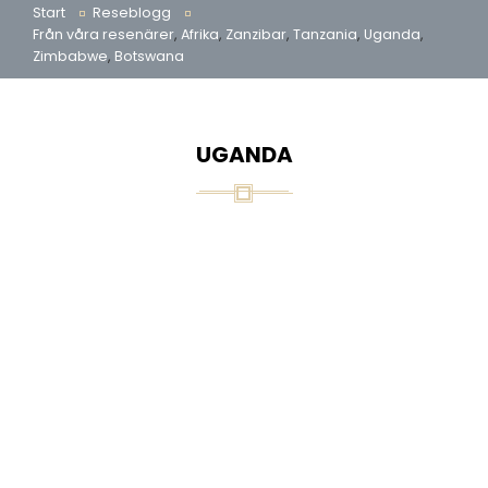
Start
Reseblogg
Från våra resenärer
,
Afrika
,
Zanzibar
,
Tanzania
,
Uganda
,
Zimbabwe
,
Botswana
UGANDA