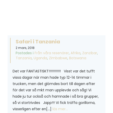
Safari i Tanzania
2 mars, 2018
Postades i
Från våra resenärer
,
Afrika
,
Zanzibar
,
Tanzania
,
Uganda
,
Zimbabwe
,
Botswana
Det var FANTASTISKT!!!!!!!!!!!! Visst var det tufft
vissa dagar när man hade typ 12-14 timmar i
trucken, men det glömdes bort till dagen efter
för det var så mkt man upplevde och såg! Vi
hade ju tur också och hamnade i så bra grupper,
så vi stortrivdes Japp!!! Vi fick träffa gorillorna,
visserligen efter en[…]
läs mer…