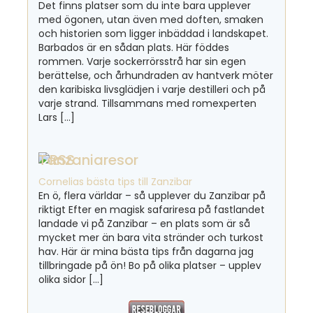
Det finns platser som du inte bara upplever
med ögonen, utan även med doften, smaken
och historien som ligger inbäddad i landskapet.
Barbados är en sådan plats. Här föddes
rommen. Varje sockerrörsstrå har sin egen
berättelse, och århundraden av hantverk möter
den karibiska livsglädjen i varje destilleri och på
varje strand. Tillsammans med romexperten
Lars […]
Tanzaniaresor
Cornelias bästa tips till Zanzibar
En ö, flera världar – så upplever du Zanzibar på
riktigt Efter en magisk safariresa på fastlandet
landade vi på Zanzibar – en plats som är så
mycket mer än bara vita stränder och turkost
hav. Här är mina bästa tips från dagarna jag
tillbringade på ön! Bo på olika platser – upplev
olika sidor […]