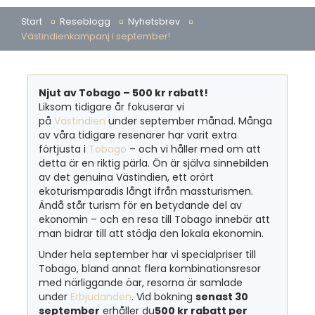
Start
Reseblogg
Nyhetsbrev
Västindienkampanj i september!
Njut av Tobago – 500 kr rabatt
!
Liksom tidigare år fokuserar vi
på
Västindien
under september månad. Många
av våra tidigare resenärer har varit extra
förtjusta i
Tobago
– och vi håller med om att
detta är en riktig pärla. Ön är själva sinnebilden
av det genuina Västindien, ett orört
ekoturismparadis långt ifrån massturismen.
Ändå står turism för en betydande del av
ekonomin – och en resa till Tobago innebär att
man bidrar till att stödja den lokala ekonomin.
Under hela september har vi specialpriser till
Tobago, bland annat flera kombinationsresor
med närliggande öar, resorna är samlade
under
Erbjudanden
. Vid bokning
senast 30
september
erhåller du
500 kr rabatt per