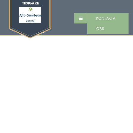
KONTAKTA
OSS
Västindienkampanj
i september!