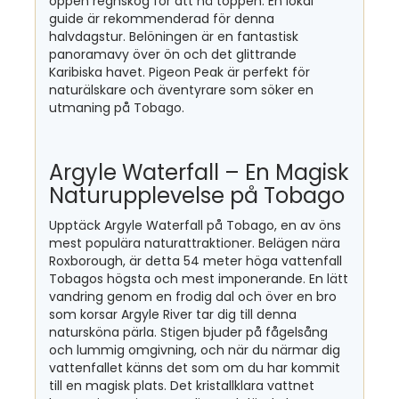
öppen regnskog för att nå toppen. En lokal
guide är rekommenderad för denna
halvdagstur. Belöningen är en fantastisk
panoramavy över ön och det glittrande
Karibiska havet. Pigeon Peak är perfekt för
naturälskare och äventyrare som söker en
utmaning på Tobago.
Argyle Waterfall – En Magisk
Naturupplevelse på Tobago
Upptäck Argyle Waterfall på Tobago, en av öns
mest populära naturattraktioner. Belägen nära
Roxborough, är detta 54 meter höga vattenfall
Tobagos högsta och mest imponerande. En lätt
vandring genom en frodig dal och över en bro
som korsar Argyle River tar dig till denna
natursköna pärla. Stigen bjuder på fågelsång
och lummig omgivning, och när du närmar dig
vattenfallet känns det som om du har kommit
till en magisk plats. Det kristallklara vattnet