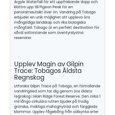
Argyle Waterfall för ett uppfriskande dopp och
klättra upp till Pigeon Peak för en
panoramautsikt över ön. Vandring på Tobago
erbjuder en unik möjlighet att uppleva öns
mångsidiga landskap och rika biologiska
mångfald. Tobago är en perfekt destination för
såväl soltörstande som äventyrslystna
resenärer.
Upplev Magin av Gilpin
Trace: Tobagos Äldsta
Regnskog
Utforska Gilpin Trace på Tobago, en förtrollande
vandringsled som tar dig genom öns äldsta
regnskog i Main Ridge Forest Reserve. Den cirka 1
mil långa cirkulära rutten bjuder på frodig
grönska, mäktiga mahognyträd och färgglada
blommor. Upplev fågelsång från sällsynta arter