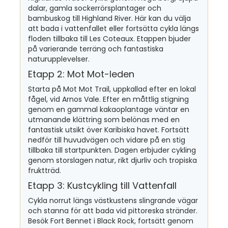
dalar, gamla sockerrörsplantager och
bambuskog till Highland River. Här kan du välja
att bada i vattenfallet eller fortsätta cykla längs
floden tillbaka till Les Coteaux. Etappen bjuder
på varierande terräng och fantastiska
naturupplevelser.
Etapp 2: Mot Mot-leden
Starta på Mot Mot Trail, uppkallad efter en lokal
fågel, vid Arnos Vale. Efter en måttlig stigning
genom en gammal kakaoplantage väntar en
utmanande klättring som belönas med en
fantastisk utsikt över Karibiska havet. Fortsätt
nedför till huvudvägen och vidare på en stig
tillbaka till startpunkten. Dagen erbjuder cykling
genom storslagen natur, rikt djurliv och tropiska
fruktträd.
Etapp 3: Kustcykling till Vattenfall
Cykla norrut längs västkustens slingrande vägar
och stanna för att bada vid pittoreska stränder.
Besök Fort Bennet i Black Rock, fortsätt genom