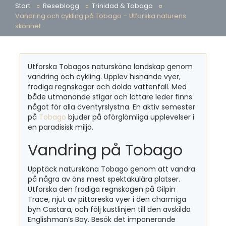
Start
Reseblogg
Trinidad & Tobago
Vandring och cykling på Tobago – Utforska naturens
skönhet
Utforska Tobagos natursköna landskap genom
vandring och cykling. Upplev hisnande vyer,
frodiga regnskogar och dolda vattenfall. Med
både utmanande stigar och lättare leder finns
något för alla äventyrslystna. En aktiv semester
på
Tobago
bjuder på oförglömliga upplevelser i
en paradisisk miljö.
Vandring på Tobago
Upptäck natursköna Tobago genom att vandra
på några av öns mest spektakulära platser.
Utforska den frodiga regnskogen på Gilpin
Trace, njut av pittoreska vyer i den charmiga
byn Castara, och följ kustlinjen till den avskilda
Englishman’s Bay. Besök det imponerande