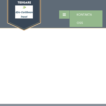
KONTAKTA
OSS
Vandring och
cykling på Tobago –
Utforska naturens
skönhet