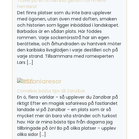
Travel på en smakresa genom rommens
hemland
Det finns platser som du inte bara upplever
med ögonen, utan även med doften, smaken
och historien som ligger inbäddad i landskapet.
Barbados är en sådan plats. Här föddes
rommen. Varje sockerrörsstrå har sin egen
berättelse, och århundraden av hantverk möter
den karibiska livsglädjen i varje destilleri och på
varje strand. Tillsammans med romexperten
Lars […]
Tanzaniaresor
Cornelias bästa tips till Zanzibar
En ö, flera världar – så upplever du Zanzibar på
riktigt Efter en magisk safariresa på fastlandet
landade vi på Zanzibar – en plats som är så
mycket mer än bara vita stränder och turkost
hav. Här är mina bästa tips från dagarna jag
tillbringade på ön! Bo på olika platser – upplev
olika sidor […]