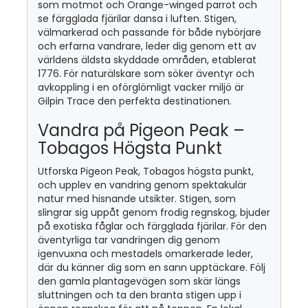
som motmot och Orange-winged parrot och
se färgglada fjärilar dansa i luften. Stigen,
välmarkerad och passande för både nybörjare
och erfarna vandrare, leder dig genom ett av
världens äldsta skyddade områden, etablerat
1776. För naturälskare som söker äventyr och
avkoppling i en oförglömligt vacker miljö är
Gilpin Trace den perfekta destinationen.
Vandra på Pigeon Peak –
Tobagos Högsta Punkt
Utforska Pigeon Peak, Tobagos högsta punkt,
och upplev en vandring genom spektakulär
natur med hisnande utsikter. Stigen, som
slingrar sig uppåt genom frodig regnskog, bjuder
på exotiska fåglar och färgglada fjärilar. För den
äventyrliga tar vandringen dig genom
igenvuxna och mestadels omarkerade leder,
där du känner dig som en sann upptäckare. Följ
den gamla plantagevägen som skär längs
sluttningen och ta den branta stigen upp i