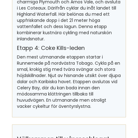
charmiga Plymouth och Arnos Vale, och avsluta
i Les Coteaux. Därifrån cyklar du inåt landet till
Highland Waterfall. Här belönas du med ett
uppfriskande dopp i det 21 meter höga
vattenfallet och dess lagun. Denna etapp
kombinerar kustnära cykling med naturskön
inlandsnatur.
Etapp 4: Coke Kills-leden
Den mest utmanande etappen startar i
Runnemede på nordvästra Tobago. Cykla på en
smal, krokig stig med tvära svängar och stora
höjdskillnader. Njut av hisnande utsikt över djupa
dalar och Karibiska havet. Etappen avslutas vid
Celery Bay, där du kan bada innan den
mödosamma klättringen tillbaka till
huvudvägen. En utmanande men otroligt
vacker cykeltur för äventyrslystna.