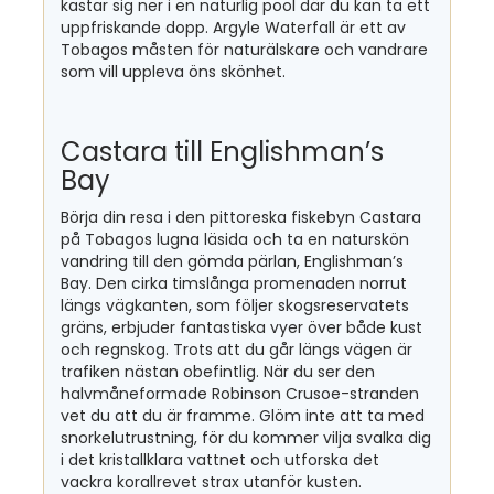
kastar sig ner i en naturlig pool där du kan ta ett
uppfriskande dopp. Argyle Waterfall är ett av
Tobagos måsten för naturälskare och vandrare
som vill uppleva öns skönhet.
Castara till Englishman’s
Bay
Börja din resa i den pittoreska fiskebyn Castara
på Tobagos lugna läsida och ta en naturskön
vandring till den gömda pärlan, Englishman’s
Bay. Den cirka timslånga promenaden norrut
längs vägkanten, som följer skogsreservatets
gräns, erbjuder fantastiska vyer över både kust
och regnskog. Trots att du går längs vägen är
trafiken nästan obefintlig. När du ser den
halvmåneformade Robinson Crusoe-stranden
vet du att du är framme. Glöm inte att ta med
snorkelutrustning, för du kommer vilja svalka dig
i det kristallklara vattnet och utforska det
vackra korallrevet strax utanför kusten.