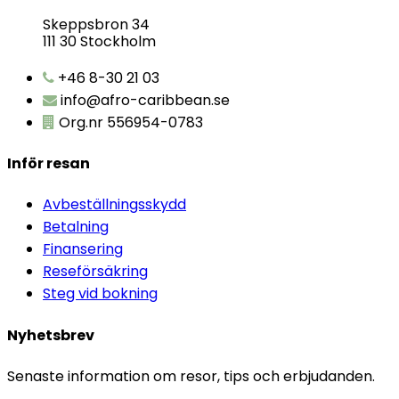
Skeppsbron 34
111 30 Stockholm
+46 8-30 21 03
info@afro-caribbean.se
Org.nr 556954-0783
Inför resan
Avbeställningsskydd
Betalning
Finansering
Reseförsäkring
Steg vid bokning
Nyhetsbrev
Senaste information om resor, tips och erbjudanden.