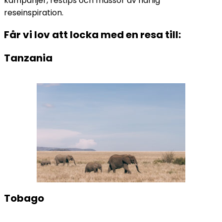
kampanjer, restips och massor av härlig
reseinspiration.
Får vi lov att locka med en resa till:
Tanzania
Tobago