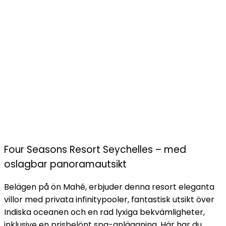
Four Seasons Resort Seychelles – med
oslagbar panoramautsikt
Belägen på ön Mahé, erbjuder denna resort eleganta
villor med privata infinitypooler, fantastisk utsikt över
Indiska oceanen och en rad lyxiga bekvämligheter,
inklusive en prisbelönt spa-anläggning. Här har du