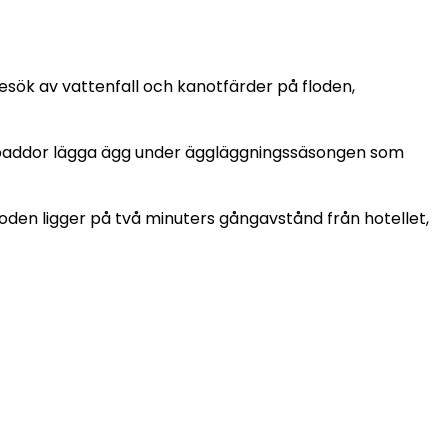
besök av vattenfall och kanotfärder på floden,
öldpaddor lägga ägg under äggläggningssäsongen som
loden ligger på två minuters gångavstånd från hotellet,