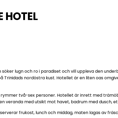
E HOTEL
m söker lugn och ro i paradiset och vill uppleva den under
på Trinidads nordöstra kust. Hotellet är en liten oas omgiv
m rymmer två-sex personer. Hotellet är inrett med trämöb
r en veranda med utsikt mot havet, badrum med dusch, e
serverar frukost, lunch och middag, maten lagas av fräsch