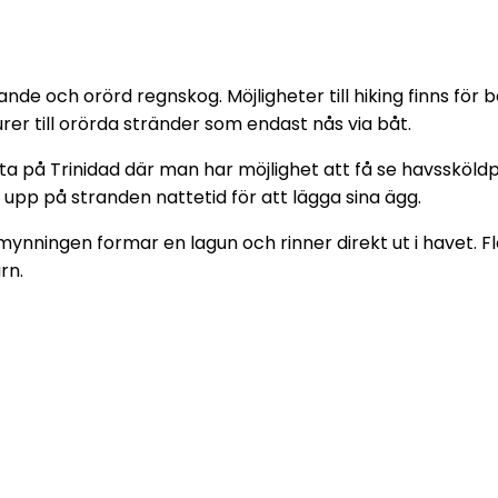
nde och orörd regnskog. Möjligheter till hiking finns för 
er till orörda stränder som endast nås via båt.
ästa på Trinidad där man har möjlighet att få se havssk
p på stranden nattetid för att lägga sina ägg.
mynningen formar en lagun och rinner direkt ut i havet. F
rn.