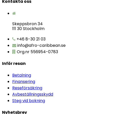
Kontakta oss
Skeppsbron 34
111 30 Stockholm
+46 8-30 21 03
info@afro-caribbean.se
Org.nr 556954-0783
Inför resan
Betalning
Finansering
Reseförsäkring
Avbeställningsskydd
Steg vid bokning
Nyhetsbrev