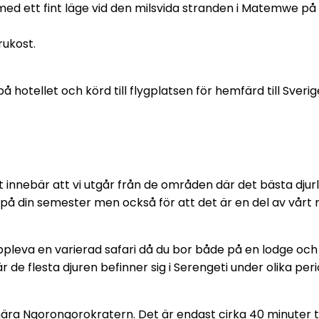
med ett fint läge vid den milsvida stranden i Matemwe på ös
rukost.
otellet och körd till flygplatsen för hemfärd till Sverige. 
 innebär att vi utgår från de områden där det bästa djurliv
 på din semester men också för att det är en del av vårt mil
uppleva en varierad safari då du bor både på en lodge oc
är de flesta djuren befinner sig i Serengeti under olika p
, nära Ngorongorokratern. Det är endast cirka 40 minuter til