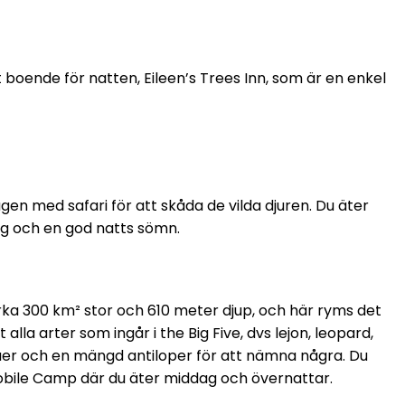
 boende för natten, Eileen’s Trees Inn, som är en enkel
agen med safari för att skåda de vilda djuren. Du äter
dag och en god natts sömn.
irka 300 km² stor och 610 meter djup, och här ryms det
lla arter som ingår i the Big Five, dvs lejon, leopard,
nuer och en mängd antiloper för att nämna några. Du
Mobile Camp där du äter middag och övernattar.