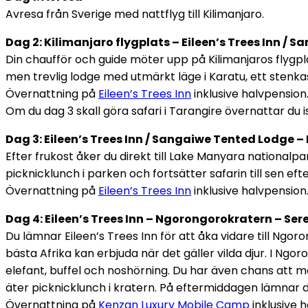
Avresa från Sverige med nattflyg till Kilimanjaro.
Dag 2: Kilimanjaro flygplats – Eileen’s Trees Inn /
Din chaufför och guide möter upp på Kilimanjaros flygpla
men trevlig lodge med utmärkt läge i Karatu, ett stenk
Övernattning på
Eileen’s Trees Inn
inklusive halvpension
Om du dag 3 skall göra safari i Tarangire övernattar du i
Dag 3: Eileen’s Trees Inn / Sangaiwe Tented Lodge 
Efter frukost åker du direkt till Lake Manyara nationalpa
picknicklunch i parken och fortsätter safarin till sen ef
Övernattning på
Eileen’s Trees Inn
inklusive halvpension
Dag 4: Eileen’s Trees Inn – Ngorongorokratern – Se
Du lämnar Eileen’s Trees Inn för att åka vidare till Ngo
bästa Afrika kan erbjuda när det gäller vilda djur. I Ngor
elefant, buffel och noshörning. Du har även chans att m
äter picknicklunch i kratern. På eftermiddagen lämnar 
Övernattning på
Kenzan Luxury Mobile Camp
inklusive h