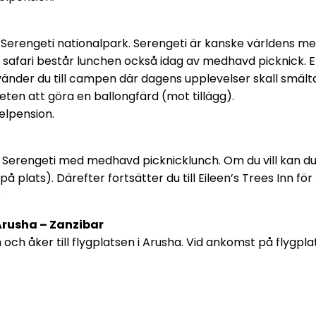
Serengeti nationalpark. Serengeti är kanske världens me
 på safari består lunchen också idag av medhavd picknick
nder du till campen där dagens upplevelser skall smälta
eten att göra en ballongfärd (mot tillägg).
elpension.
i Serengeti med medhavd picknicklunch. Om du vill kan du 
plats). Därefter fortsätter du till Eileen’s Trees Inn för
.
Arusha – Zanzibar
h åker till flygplatsen i Arusha. Vid ankomst på flygplat