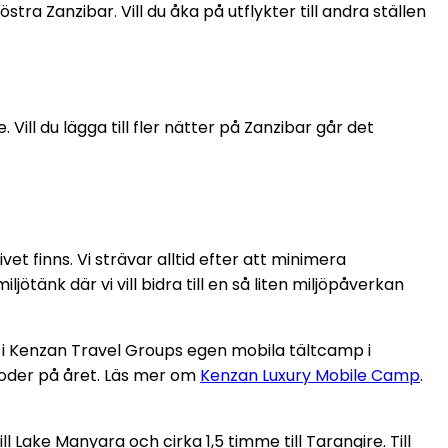
tra Zanzibar. Vill du åka på utflykter till andra ställen
Vill du lägga till fler nätter på Zanzibar går det
et finns. Vi strävar alltid efter att minimera
jötänk där vi vill bidra till en så liten miljöpåverkan
h i Kenzan Travel Groups egen mobila tältcamp i
erioder på året. Läs mer om
Kenzan Luxury Mobile Camp
.
l Lake Manyara och cirka 1,5 timme till Tarangire. Till