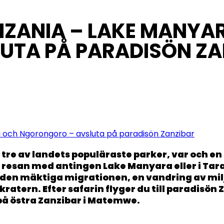
ANZANIA – LAKE MANYA
UTA PÅ PARADISÖN ZA
ti och Ngorongoro – avsluta på paradisön Zanzibar
ll tre av landets populäraste parker, var och e
tar resan med antingen Lake Manyara eller i Tar
 den mäktiga migrationen, en vandring av mil
tern. Efter safarin flyger du till paradisön Z
 på östra Zanzibar i Matemwe.