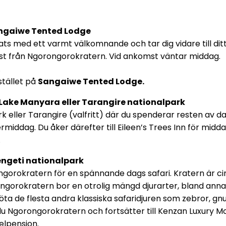
 Sangaiwe Tented Lodge
ts med ett varmt välkomnande och tar dig vidare till ditt
ast från Ngorongorokratern. Vid ankomst väntar middag.
.
stället på
Sangaiwe Tented Lodge.
– Lake Manyara eller Tarangire nationalpark
rk eller Tarangire (valfritt) där du spenderar resten av d
termiddag. Du åker därefter till Eileen’s Trees Inn för mid
.
rengeti nationalpark
rongorokratern för en spännande dags safari. Kratern är c
ongorokratern bor en otrolig mängd djurarter, bland annat a
öta de flesta andra klassiska safaridjuren som zebror, g
du Ngorongorokratern och fortsätter till Kenzan Luxury 
elpension.