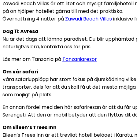
Zawadi Beach Villas är ett litet och mysigt familjehotell 
på ön hjälper hotellet gärna till med det praktiska.
Övernattning 4 nätter på
Zawadi Beach Villas
inklusive f
Dag 11: Avresa
Nu är det dags att lämna paradiset. Du blir upphämtad på h
naturligtvis bra, kontakta oss för pris.
Läs mer om Tanzania på
Tanzaniaresor
Om vår safari
Våra safariupplägg har stort fokus på djurskådning vilket
transporter, dels för att du skall få ut det mesta möjliga
som möjligt på plats.
En annan fördel med den här safariresan är att du får 
Serengeti. Att den är mobil betyder att den flyttas dit d
Om Eileen’s Trees Inn
Eileen’s Trees Inn är ett trevligt hotell beläget i Karatu