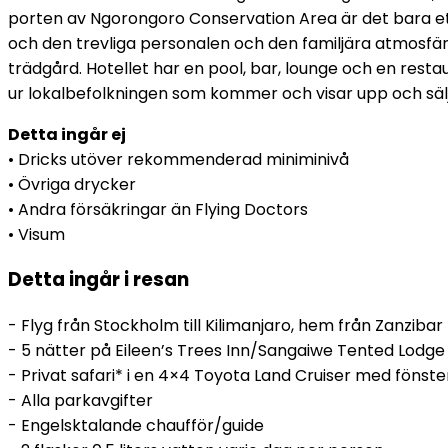
porten av Ngorongoro Conservation Area är det bara ett 
och den trevliga personalen och den familjära atmosfär
trädgård. Hotellet har en pool, bar, lounge och en restau
ur lokalbefolkningen som kommer och visar upp och säl
Detta ingår ej
• Dricks utöver rekommenderad miniminivå
• Övriga drycker
• Andra försäkringar än Flying Doctors
• Visum
Detta ingår i resan
- Flyg från Stockholm till Kilimanjaro, hem från Zanzibar
- 5 nätter på Eileen’s Trees Inn/Sangaiwe Tented Lodge 
- Privat safari* i en 4×4 Toyota Land Cruiser med fönster
- Alla parkavgifter
- Engelsktalande chaufför/guide