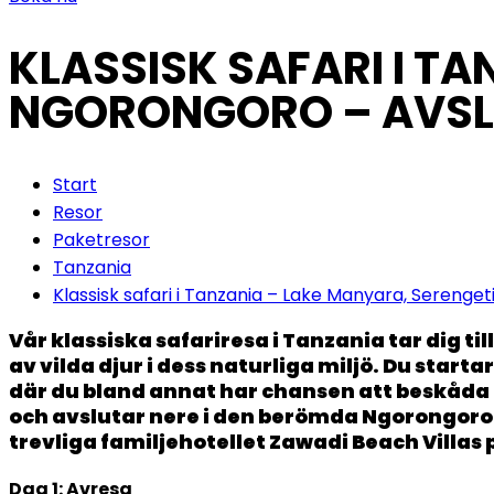
KLASSISK SAFARI I T
NGORONGORO – AVSL
Start
Resor
Paketresor
Tanzania
Klassisk safari i Tanzania – Lake Manyara, Serenge
Vår klassiska safariresa i Tanzania tar dig ti
av vilda djur i dess naturliga miljö. Du star
där du bland annat har chansen att beskåda
och avslutar nere i den berömda Ngorongorokra
trevliga familjehotellet Zawadi Beach Villas
Dag 1: Avresa