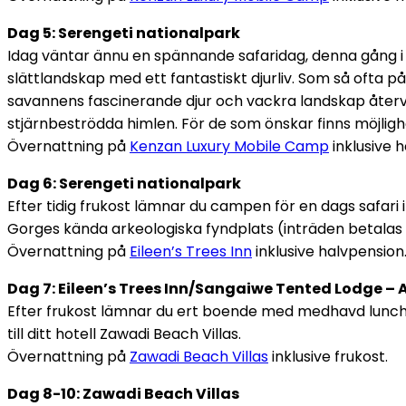
Dag 5: Serengeti nationalpark
Idag väntar ännu en spännande safaridag, denna gång i 
slättlandskap med ett fantastiskt djurliv. Som så ofta
savannens fascinerande djur och vackra landskap återvä
stjärnbeströdda himlen. För de som önskar finns möjligh
Övernattning på
Kenzan Luxury Mobile Camp
inklusive h
Dag 6: Serengeti nationalpark
Efter tidig frukost lämnar du campen för en dags safari 
Gorges kända arkeologiska fyndplats (inträden betalas på 
Övernattning på
Eileen’s Trees Inn
inklusive halvpension
Dag 7: Eileen’s Trees Inn/Sangaiwe Tented Lodge – 
Efter frukost lämnar du ert boende med medhavd lunch oc
till ditt hotell Zawadi Beach Villas.
Övernattning på
Zawadi Beach Villas
inklusive frukost.
Dag 8-10: Zawadi Beach Villas