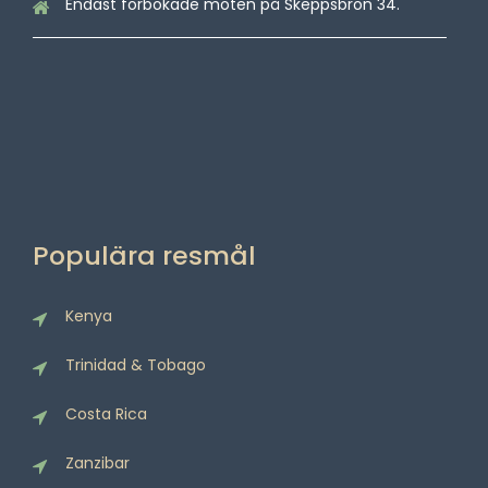
Endast förbokade möten på Skeppsbron 34.
Populära resmål
Kenya
Trinidad & Tobago
Costa Rica
Zanzibar