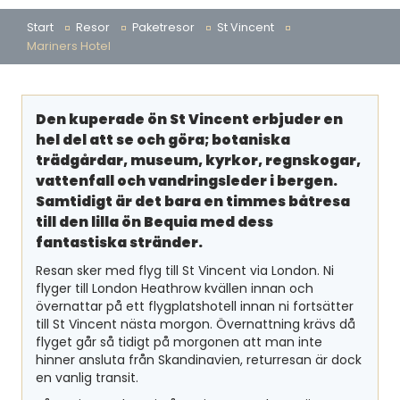
Start
Resor
Paketresor
St Vincent
Mariners Hotel
Den kuperade ön St Vincent erbjuder en
hel del att se och göra; botaniska
trädgårdar, museum, kyrkor, regnskogar,
vattenfall och vandringsleder i bergen.
Samtidigt är det bara en timmes båtresa
till den lilla ön Bequia med dess
fantastiska stränder.
Resan sker
med flyg till St Vincent via London. Ni
flyger till London Heathrow kvällen innan och
övernattar på ett flygplatshotell innan ni fortsätter
till St Vincent nästa morgon. Övernattning krävs då
flyget går så tidigt på morgonen att man inte
hinner ansluta från Skandinavien, returresan är dock
en vanlig transit.