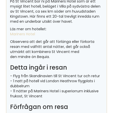
På St Vincent bor ni på Mariners Hotel som är ett
mysigt litet hotell, beläget i Villa på sydvästra delen
av St Vincent, ca sex km söder om huvudstaden
Kingstown. Här finns ett 20-tal trevligt inredda rum
med en underbar utsikt över havet.
Läs mer om hotellet:
Mariners Hotel
Observera att det går att förlänga eller förkorta
resan med valfritt antal nätter, det går också
utmärkt att kombinera St Vincent med
den mindre ön Bequia.
Detta ingår i resan
- Flyg från Skandinavien till St Vincent tur och retur
- 1 natt på hotell vid London Heathrow flygplats i
dubbelrum
- 11 nätter på Mariners Hotel i superiorrum inklusive
frukost, St Vincent
Förfrågan om resa