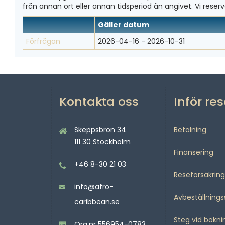
från annan ort eller annan tidsperiod än angivet. Vi reserve
Gäller datum
Förfrågan
2026-04-16 -
2026-10-31
Kontakta oss
Inför re
Skeppsbron 34
Betalning
111 30 Stockholm
Finansering
+46 8-30 21 03
Reseförsäkring
info@afro-
Avbeställning
caribbean.se
Steg vid bokni
Org.nr 556954-0783