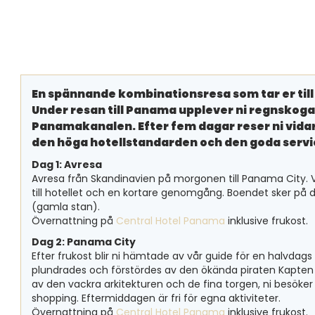
En spännande kombinationsresa som tar er till
Under resan till Panama upplever ni regnskogar,
Panamakanalen. Efter fem dagar reser ni vidare
den höga hotellstandarden och den goda service
Dag 1: Avresa
Avresa från Skandinavien på morgonen till Panama City. V
till hotellet och en kortare genomgång. Boendet sker på 
(gamla stan).
Övernattning på
Central Hotel Panama
inklusive frukost.
Dag 2: Panama City
Efter frukost blir ni hämtade av vår guide för en halvda
plundrades och förstördes av den ökända piraten Kapten 
av den vackra arkitekturen och de fina torgen, ni besök
shopping. Eftermiddagen är fri för egna aktiviteter.
Övernattning på
Central Hotel Panama
inklusive frukost.