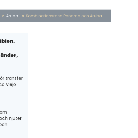
Aruba
Kombinationsresa Panama och Aruba
ibien.
ränder,
ör transfer
co Viejo
 som
och njuter
 och