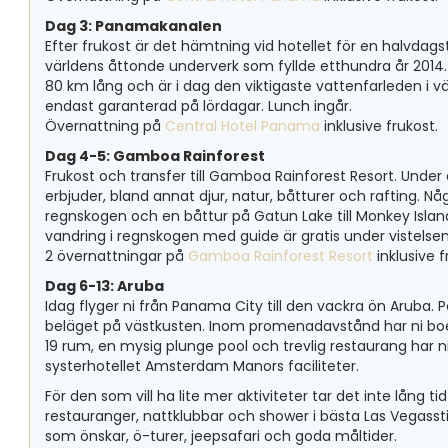
Dag 3: Panamakanalen
Efter frukost är det hämtning vid hotellet för en halvd
världens åttonde underverk som fyllde etthundra år 2014. 
80 km lång och är i dag den viktigaste vattenfarleden i v
endast garanterad på lördagar. Lunch ingår.
Övernattning på
Central Hotel Panama
inklusive frukost.
Dag 4-5: Gamboa Rainforest
Frukost och transfer till Gamboa Rainforest Resort. Unde
erbjuder, bland annat djur, natur, båtturer och rafting. 
regnskogen och en båttur på Gatun Lake till Monkey Island
vandring i regnskogen med guide är gratis under vistels
2 övernattningar på
Gamboa Rainforest Resort
inklusive f
Dag 6-13: Aruba
Idag flyger ni från Panama City till den vackra ön Aruba. 
beläget på västkusten. Inom promenadavstånd har ni boe
19 rum, en mysig plunge pool och trevlig restaurang har ni 
systerhotellet Amsterdam Manors faciliteter.
För den som vill ha lite mer aktiviteter tar det inte lång ti
restauranger, nattklubbar och shower i bästa Las Vegasstil
som önskar, ö-turer, jeepsafari och goda måltider.