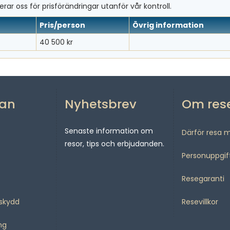
rar oss för prisförändringar utanför vår kontroll.
Pris/person
Övrig information
40 500 kr
san
Nyhetsbrev
Om res
Senaste information om
Därför resa 
resor, tips och erbjudanden.
Personuppgif
Resegaranti
sskydd
Resevillkor
ng