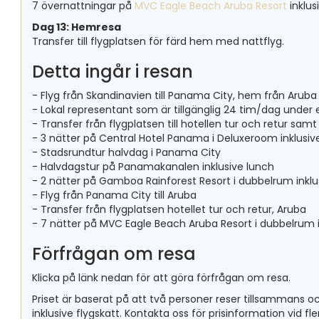
7 övernattningar på
MVC Eagle Beach Aruba Resort
inklus
Dag 13: Hemresa
Transfer till flygplatsen för färd hem med nattflyg.
Detta ingår i resan
- Flyg från Skandinavien till Panama City, hem från Aruba
- Lokal representant som är tillgänglig 24 tim/dag under e
- Transfer från flygplatsen till hotellen tur och retur sa
- 3 nätter på Central Hotel Panama i Deluxeroom inklusiv
- Stadsrundtur halvdag i Panama City
- Halvdagstur på Panamakanalen inklusive lunch
- 2 nätter på Gamboa Rainforest Resort i dubbelrum inklu
- Flyg från Panama City till Aruba
- Transfer från flygplatsen hotellet tur och retur, Aruba
- 7 nätter på MVC Eagle Beach Aruba Resort i dubbelrum i
Förfrågan om resa
Klicka på länk nedan för att göra förfrågan om resa.
Priset är baserat på att två personer reser tillsammans o
inklusive flygskatt. Kontakta oss för prisinformation vid fle