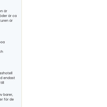
en är
söder är ca
turen är
boa
ch
sshotell
ed endast
ill
av barer,
er för de