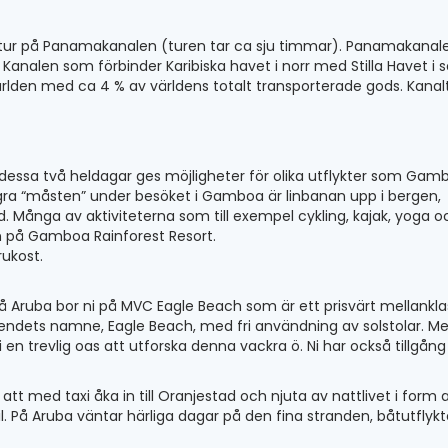
agstur på Panamakanalen (turen tar ca sju timmar). Panamakanal
Kanalen som förbinder Karibiska havet i norr med Stilla Havet i 
ärlden med ca 4 % av världens totalt transporterade gods. Kanal
r dessa två heldagar ges möjligheter för olika utflykter som Gam
Några “måsten” under besöket i Gamboa är linbanan upp i bergen,
. Många av aktiviteterna som till exempel cykling, kajak, yoga o
en på Gamboa Rainforest Resort.
rukost.
På Aruba bor ni på MVC Eagle Beach som är ett prisvärt mellankla
ndets namne, Eagle Beach, med fri användning av solstolar. M
en trevlig oas att utforska denna vackra ö. Ni har också tillgång t
d att med taxi åka in till Oranjestad och njuta av nattlivet i form 
. På Aruba väntar härliga dagar på den fina stranden, båtutflykt