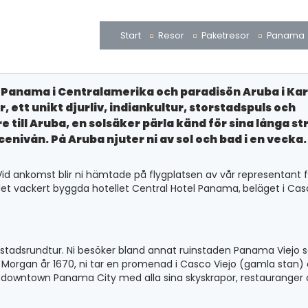
Start
Resor
Paketresor
Panama
 Panama i Centralamerika och paradisön Aruba i Kar
 ett unikt djurliv, indiankultur, storstadspuls och
 till Aruba, en solsäker pärla känd för sina långa st
nivån. På Aruba njuter ni av sol och bad i en vecka.
id ankomst blir ni hämtade på flygplatsen av vår representant f
det vackert byggda hotellet Central Hotel Panama,
beläget i Cas
gs stadsrundtur. Ni besöker bland annat ruinstaden Panama Viejo
Morgan år 1670, ni tar en promenad i Casco Viejo (gamla stan) 
er downtown Panama City med alla sina skyskrapor, restauranger