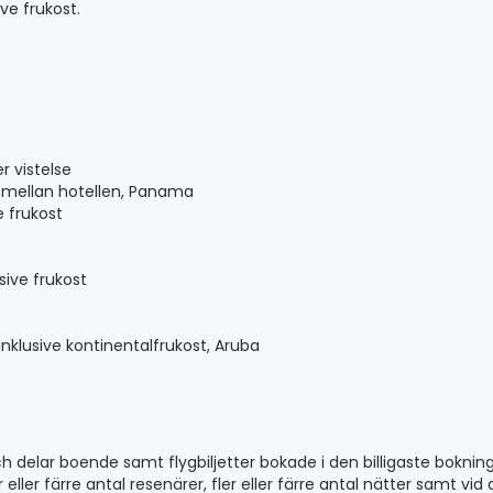
ive frukost.
r vistelse
mt mellan hotellen, Panama
e frukost
sive frukost
nklusive kontinentalfrukost, Aruba
ch delar boende samt flygbiljetter bokade i den billigaste boknin
r eller färre antal resenärer, fler eller färre antal nätter samt vid