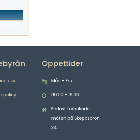
ebyrån
Öppettider
med oss
Mån - Fre
tspolicy
09:00 - 16:00
Endast förbokade
möten på Skeppsbron
34.