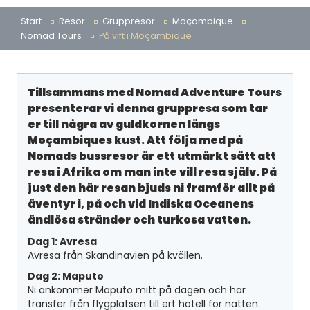
Start
Resor
Gruppresor
Moçambique
Nomad Tours
På vift i Moçambique
Tillsammans med Nomad Adventure Tours
presenterar vi denna gruppresa som tar
er till några av guldkornen längs
Moçambiques kust. Att följa med på
Nomads bussresor är ett utmärkt sätt att
resa i Afrika om man inte vill resa själv. På
just den här resan bjuds ni framför allt på
äventyr i, på och vid Indiska Oceanens
ändlösa stränder och turkosa vatten.
Dag 1: Avresa
Avresa från Skandinavien på kvällen.
Dag 2: Maputo
Ni ankommer Maputo mitt på dagen och har
transfer från flygplatsen till ert hotell för natten.