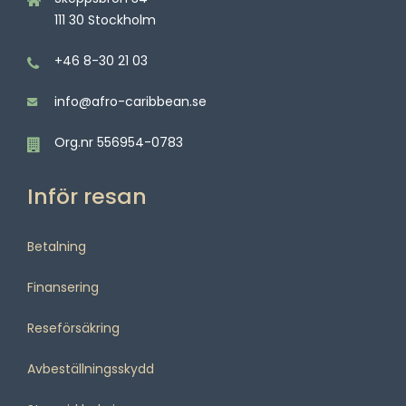
111 30 Stockholm
+46 8-30 21 03
info@afro-caribbean.se
Org.nr 556954-0783
Inför resan
Betalning
Finansering
Reseförsäkring
Avbeställningsskydd