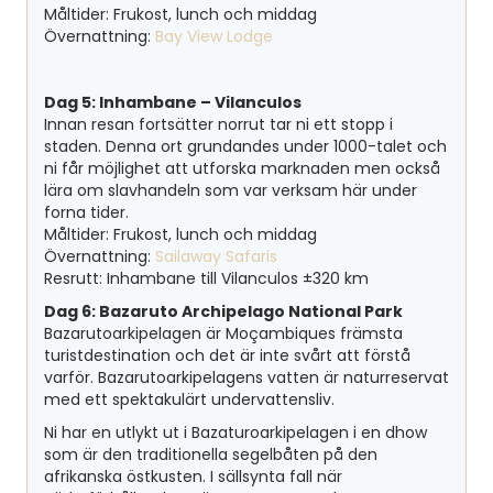
Måltider: Frukost, lunch och middag
Övernattning:
Bay View Lodge
Dag 5: Inhambane – Vilanculos
Innan resan fortsätter norrut tar ni ett stopp i
staden. Denna ort grundandes under 1000-talet och
ni får möjlighet att utforska marknaden men också
lära om slavhandeln som var verksam här under
forna tider.
Måltider: Frukost, lunch och middag
Övernattning:
Sailaway Safaris
Resrutt: Inhambane till Vilanculos ±320 km
Dag 6: Bazaruto Archipelago National Park
Bazarutoarkipelagen är Moçambiques främsta
turistdestination och det är inte svårt att förstå
varför. Bazarutoarkipelagens vatten är naturreservat
med ett spektakulärt undervattensliv.
Ni har en utlykt ut i Bazaturoarkipelagen i en dhow
som är den traditionella segelbåten på den
afrikanska östkusten. I sällsynta fall när