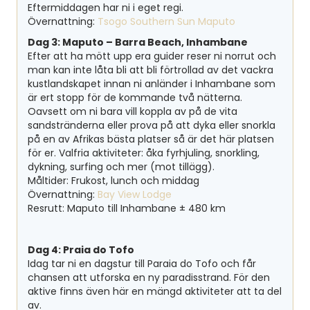
Eftermiddagen har ni i eget regi.
Övernattning:
Tsogo Southern Sun Maputo
Dag 3: Maputo – Barra Beach, Inhambane
Efter att ha mött upp era guider reser ni norrut och
man kan inte låta bli att bli förtrollad av det vackra
kustlandskapet innan ni anländer i Inhambane som
är ert stopp för de kommande två nätterna.
Oavsett om ni bara vill koppla av på de vita
sandstränderna eller prova på att dyka eller snorkla
på en av Afrikas bästa platser så är det här platsen
för er. Valfria aktiviteter: åka fyrhjuling, snorkling,
dykning, surfing och mer (mot tillägg).
Måltider: Frukost, lunch och middag
Övernattning:
Bay View Lodge
Resrutt:
Maputo till Inhambane ± 480 km
Dag 4: Praia do Tofo
Idag tar ni en dagstur till Paraia do Tofo och får
chansen att utforska en ny paradisstrand. För den
aktive finns även här en mängd aktiviteter att ta del
av.