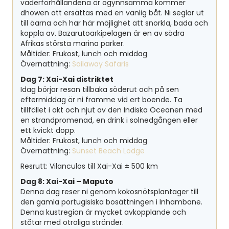
väderförhållandena är ogynnsamma kommer
dhowen att ersättas med en vanlig båt. Ni seglar ut
till öarna och har här möjlighet att snorkla, bada och
koppla av. Bazarutoarkipelagen är en av södra
Afrikas största marina parker.
Måltider: Frukost, lunch och middag
Övernattning:
Sailaway Safaris
Dag 7: Xai-Xai distriktet
Idag börjar resan tillbaka söderut och på sen
eftermiddag är ni framme vid ert boende. Ta
tillfället i akt och njut av den Indiska Oceanen med
en strandpromenad, en drink i solnedgången eller
ett kvickt dopp.
Måltider: Frukost, lunch och middag
Övernattning:
Sunset Beach Lodge
Resrutt: Vilanculos till Xai-Xai ± 500 km
Dag 8: Xai-Xai – Maputo
Denna dag reser ni genom kokosnötsplantager till
den gamla portugisiska bosättningen i Inhambane.
Denna kustregion är mycket avkopplande och
ståtar med otroliga stränder.