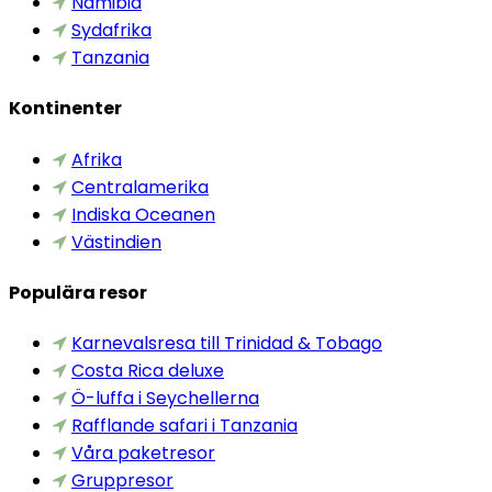
Namibia
Sydafrika
Tanzania
Kontinenter
Afrika
Centralamerika
Indiska Oceanen
Västindien
Populära resor
Karnevalsresa till Trinidad & Tobago
Costa Rica deluxe
Ö-luffa i Seychellerna
Rafflande safari i Tanzania
Våra paketresor
Gruppresor