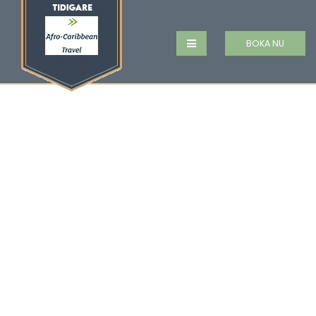
BOKA NU
GRENADA OCH
CARRIACOU –
SIESTA HOTEL OCH
GREEN ROOF INN