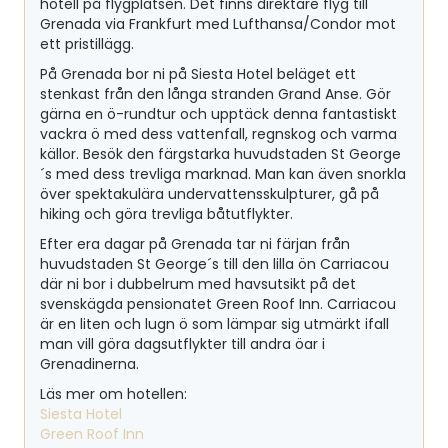
hotell på flygplatsen. Det finns direktare flyg till
Grenada via Frankfurt med Lufthansa/Condor mot
ett pristillägg.
På Grenada bor ni på Siesta Hotel beläget ett
stenkast från den långa stranden Grand Anse. Gör
gärna en ö-rundtur och upptäck denna fantastiskt
vackra ö med dess vattenfall, regnskog och varma
källor. Besök den färgstarka huvudstaden St George
´s med dess trevliga marknad. Man kan även snorkla
över spektakulära undervattensskulpturer, gå på
hiking och göra trevliga båtutflykter.
Efter era dagar på Grenada tar ni färjan från
huvudstaden St George´s till den lilla ön Carriacou
där ni bor i dubbelrum med havsutsikt på det
svenskägda pensionatet Green Roof Inn. Carriacou
är en liten och lugn ö som lämpar sig utmärkt ifall
man vill göra dagsutflykter till andra öar i
Grenadinerna.
Läs mer om hotellen:
Siesta Hotel
Green Roof Inn