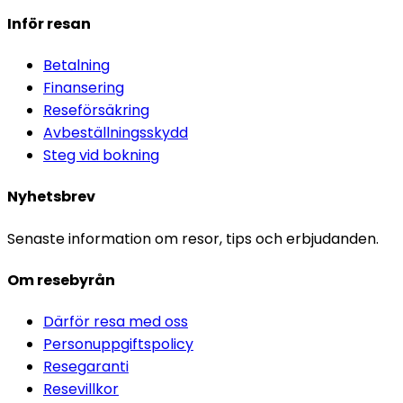
Inför resan
Betalning
Finansering
Reseförsäkring
Avbeställningsskydd
Steg vid bokning
Nyhetsbrev
Senaste information om resor, tips och erbjudanden.
Om resebyrån
Därför resa med oss
Personuppgiftspolicy
Resegaranti
Resevillkor