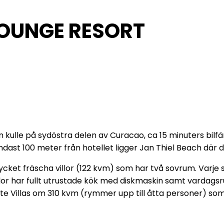
OUNGE RESORT
ulle på sydöstra delen av Curacao, ca 15 minuters bilfär
Endast 100 meter från hotellet ligger Jan Thiel Beach där d
t fräscha villor (122 kvm) som har två sovrum. Varje sov
or har fullt utrustade kök med diskmaskin samt vardagsrum
ite Villas om 310 kvm (rymmer upp till åtta personer) som