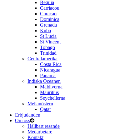
Bequia
Carriacou
Curaçao
Dominica
Grenada
Kuba
St Lucia
St Vincent
Tobago
Trinidad
Centralamerika
Costa Rica
Nicaragua
Panama
Indiska Oceanen
Maldiverna
Mauritius
Seychellerna
Mellanöstern
Qatar
Erbjudanden
Om oss
Hållbart resande
Medarbetare
Kontakt