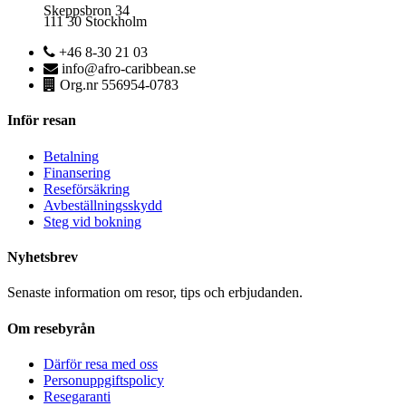
Skeppsbron 34
111 30 Stockholm
+46 8-30 21 03
info@afro-caribbean.se
Org.nr 556954-0783
Inför resan
Betalning
Finansering
Reseförsäkring
Avbeställningsskydd
Steg vid bokning
Nyhetsbrev
Senaste information om resor, tips och erbjudanden.
Om resebyrån
Därför resa med oss
Personuppgiftspolicy
Resegaranti