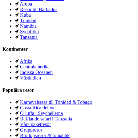
Aruba
Resor till Barbados
Kuba
Trinidad
Namibia
Sydafrika
Tanzania
Kontinenter
Afrika
Centralamerika
Indiska Oceanen
Västindien
Populära resor
Karnevalsresa till Trinidad & Tobago
Costa Rica deluxe
Ö-luffa i Seychellerna
Rafflande safari i Tanzania
Våra paketresor
Gruppresor
Bröllopsresor & romantik