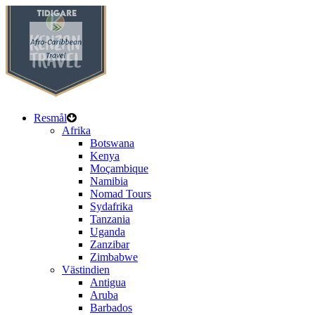
Resmål
Afrika
Botswana
Kenya
Moçambique
Namibia
Nomad Tours
Sydafrika
Tanzania
Uganda
Zanzibar
Zimbabwe
Västindien
Antigua
Aruba
Barbados