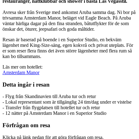
restauranger, nattklubbar och shower i bästa Las Vegasstil.
Avresa sker från Sverige med ankomst Aruba samma dag. Ni bor på
trivsamma Amsterdam Manor, beläget vid Eagle Beach. På Aruba
väntar härliga dagar på den fina stranden, båtutflykter för de som
önskar det, öturer, jeepsafari och goda måltider.
Resan är baserad på boende i en Superior Studio, en bekväm
lägenhet med King-Size-säng, egen kokvrå och privat uteplats. För
er som reser flera finns det även större lägenheter med flera rum så
kan bo tillsammans.
Läs mer om hotellet:
Amsterdam Manor
Detta ingår i resan
- Flyg från Skandinavien till Aruba tur och retur
- Lokal representant som är tillgänglig 24 tim/dag under er vistelse
- Transfer från flygplatsen till hotellet tur och retur
- 12 nätter på Amsterdam Manor i en Superior Studio
Förfrågan om resa
Klicka på länk nedan för att göra förfrågan om resa.