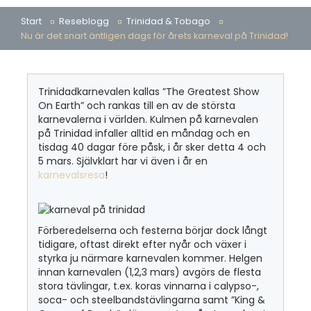
Start
Reseblogg
Trinidad & Tobago
Nu är det snart äntligen dags för årets karneval på Trinidad!
Trinidadkarnevalen kallas ”The Greatest Show
On Earth” och rankas till en av de största
karnevalerna i världen. Kulmen på karnevalen
på Trinidad infaller alltid en måndag och en
tisdag 40 dagar före påsk, i år sker detta 4 och
5 mars. Självklart har vi även i år en
karnevalsresa
!
Förberedelserna och festerna börjar dock långt
tidigare, oftast direkt efter nyår och växer i
styrka ju närmare karnevalen kommer. Helgen
innan karnevalen (1,2,3 mars) avgörs de flesta
stora tävlingar, t.ex. koras vinnarna i calypso-,
soca- och steelbandstävlingarna samt ”King &