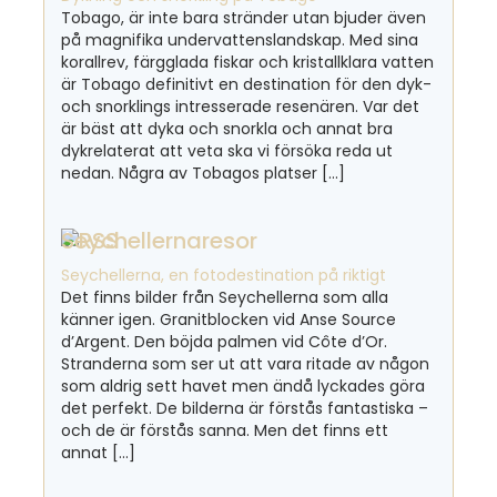
Tobago, är inte bara stränder utan bjuder även
på magnifika undervattenslandskap. Med sina
korallrev, färgglada fiskar och kristallklara vatten
är Tobago definitivt en destination för den dyk-
och snorklings intresserade resenären. Var det
är bäst att dyka och snorkla och annat bra
dykrelaterat att veta ska vi försöka reda ut
nedan. Några av Tobagos platser […]
Seychellernaresor
Seychellerna, en fotodestination på riktigt
Det finns bilder från Seychellerna som alla
känner igen. Granitblocken vid Anse Source
d’Argent. Den böjda palmen vid Côte d’Or.
Stranderna som ser ut att vara ritade av någon
som aldrig sett havet men ändå lyckades göra
det perfekt. De bilderna är förstås fantastiska –
och de är förstås sanna. Men det finns ett
annat […]