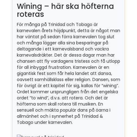
Wining – här ska höfterna
roteras
För många på Trinidad och Tobago är
karnevalen årets höjdpunkt, detta är något man
har väntat på sedan förra karnevalen tog slut
och många lägger alla sina besparingar på
deltagande i ett karnevalsband och vackra
karnevalsdräkter. Det är dessa dagar man har
chansen att fly vardagens tristess och få utlopp
för all inbyggd frustration. Karnevalen är en
gigantisk fest som får hela landet att dansa,
oavsett samhällsklass eller religion. Dansen, som
för övrigt är ett kapitel för sig, kallas för ”wining”.
Ordet kommer ursprungligen från det engelska
ordet ”to wind”, d.v.s. att rotera. Och det är
höfterna som skall rotera till musiken. En
sensuell och mäkta populär dans på öarna i
allmänhet och i synnerhet på Trinidad &
Tobago under karnevalen.