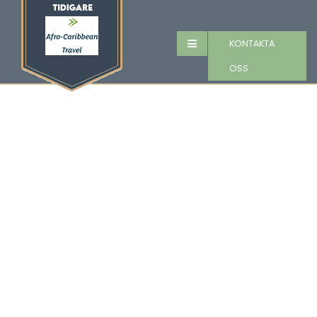
KONTAKTA
OSS
Nu är det snart
äntligen dags för
årets karneval på
Trinidad!