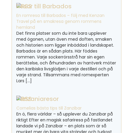
Resor till Barbados
En romresa till Barbados – följ med Kenzan
Travel på en smakresa genom rommens
hemland
Det finns platser som du inte bara upplever
med ögonen, utan även med doften, smaken
och historien som ligger inbäddad i landskapet.
Barbados är en sådan plats. Här föddes
rommen. Varje sockerrörsstrå har sin egen
berättelse, och århundraden av hantverk möter
den karibiska livsglädjen i varje destilleri och på
varje strand. Tillsammans med romexperten
Lars […]
Tanzaniaresor
Cornelias bästa tips till Zanzibar
En ö, flera världar – så upplever du Zanzibar på
riktigt Efter en magisk safariresa på fastlandet
landade vi på Zanzibar – en plats som är så
mycket mer än bara vita stränder och turkost