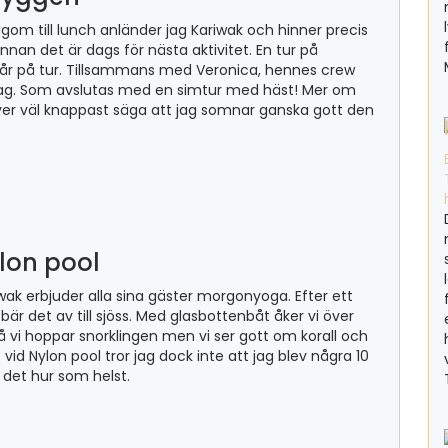
agom till lunch anländer jag Kariwak och hinner precis
innan det är dags för nästa aktivitet. En tur på
tår på tur. Tillsammans med Veronica, hennes crew
dag. Som avslutas med en simtur med häst! Mer om
er väl knappast säga att jag somnar ganska gott den
lon pool
wak erbjuder alla sina gäster morgonyoga. Efter ett
r det av till sjöss. Med glasbottenbåt åker vi över
så vi hoppar snorklingen men vi ser gott om korall och
vid Nylon pool tror jag dock inte att jag blev några 10
 det hur som helst.