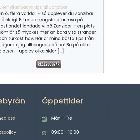
Cornelias bästa tips till Zanzibar
En ö, flera världar – så upplever du Zanzibar
på riktigt Efter en magisk safariresa på
fastlandet landade vi på Zanzibar – en plats
som är så mycket mer än bara vita stränder
och turkost hav. Här är mina bästa tips från
dagarna jag tillbringade på ön! Bo på olika
platser – upplev olika sidor […]
ebyrån
Öppettider
med oss
Mån - Fre
tspolicy
09:00 - 16:00