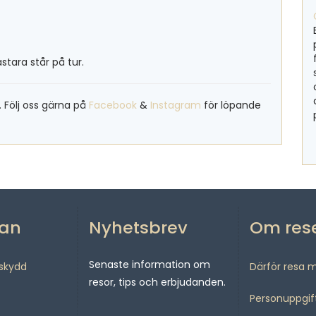
stara står på tur.
. Följ oss gärna på
Facebook
&
Instagram
för löpande
san
Nyhetsbrev
Om res
Senaste information om
sskydd
Därför resa 
resor, tips och erbjudanden.
Personuppgif