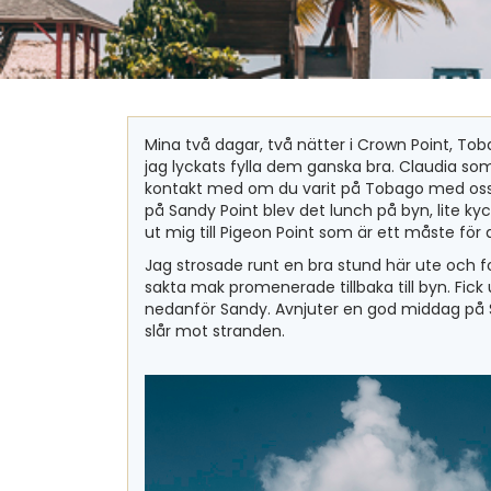
Mina två dagar, två nätter i Crown Point, Tob
jag lyckats fylla dem ganska bra. Claudia so
kontakt med om du varit på Tobago med oss m
på Sandy Point blev det lunch på byn, lite kyc
ut mig till Pigeon Point som är ett måste för
Jag strosade runt en bra stund här ute och fo
sakta mak promenerade tillbaka till byn. Fi
nedanför Sandy. Avnjuter en god middag på S
slår mot stranden.