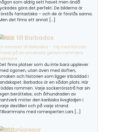
någon som aldrig sett havet men ändå
lyckades göra det perfekt. De bilderna är
förstås fantastiska – och de är förstås sanna.
Men det finns ett annat […]
Resor till Barbados
En romresa till Barbados – följ med Kenzan
Travel på en smakresa genom rommens
hemland
Det finns platser som du inte bara upplever
med ögonen, utan även med doften,
smaken och historien som ligger inbäddad i
landskapet. Barbados är en sådan plats. Här
föddes rommen. Varje sockerrörsstrå har sin
egen berättelse, och århundraden av
hantverk möter den karibiska livsglädjen i
varje destilleri och på varje strand.
Tillsammans med romexperten Lars […]
Tanzaniaresor