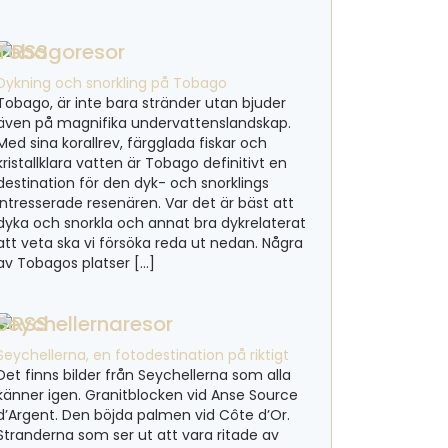
Tobagoresor
Dykning och snorkling på Tobago
Tobago, är inte bara stränder utan bjuder
även på magnifika undervattenslandskap.
Med sina korallrev, färgglada fiskar och
kristallklara vatten är Tobago definitivt en
destination för den dyk- och snorklings
intresserade resenären. Var det är bäst att
dyka och snorkla och annat bra dykrelaterat
att veta ska vi försöka reda ut nedan. Några
av Tobagos platser […]
Seychellernaresor
Seychellerna, en fotodestination på riktigt
Det finns bilder från Seychellerna som alla
känner igen. Granitblocken vid Anse Source
d’Argent. Den böjda palmen vid Côte d’Or.
Stranderna som ser ut att vara ritade av