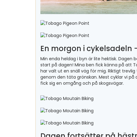
En morgon i cykelsadeln 
Min enda heldag i byn är lite hektisk. Dagen 
start på dagen! Mina ben fick känna på att To
har valt ut en snäll väg för mig. Riktigt trevli
genom den täta grönskan. Mest cyklar vi på a
fick sig en omgång och på skogsvägar.
Dagen fortsätter på häs