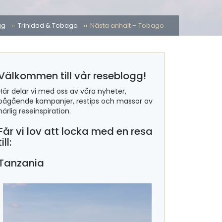
gg
Trinidad & Tobago
Nästa anhalt – Tobago
Välkommen till vår reseblogg!
Här delar vi med oss av våra nyheter,
pågående kampanjer, restips och massor av
härlig reseinspiration.
Får vi lov att locka med en resa
till:
Tanzania