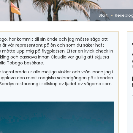
Start
Reseblo
ago, har kommit till sin ände och jag måste säga att
m är vår representant på ön och som du säker haft
ötte upp mig på flygplatsen. Efter en kvick check in
kling och cassava innan Claudia var gullig att skjutsa
 alla Tobago besökare.
tograferade ur alla möjliga vinklar och vrån innan jag i
ck uppleva den mest magiska solnedgången på stranden
andys restaurang i sällskap av ljudet av vågorna som