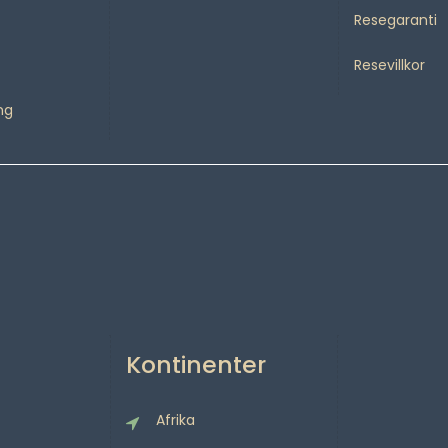
Resegaranti
Resevillkor
ng
Kontinenter
Afrika