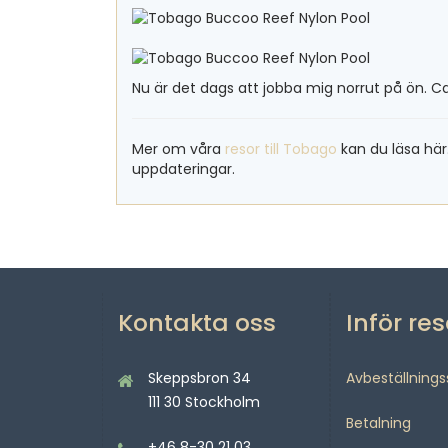
Nu är det dags att jobba mig norrut på ön. Ca
Mer om våra
resor till Tobago
kan du läsa här
uppdateringar.
Kontakta oss
Inför re
Skeppsbron 34
Avbeställning
111 30 Stockholm
Betalning
+46 8-30 21 03