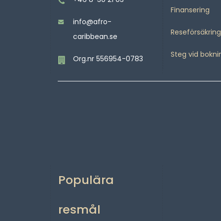
Finansering
info@afro-
Reseförsäkring
caribbean.se
Steg vid bokni
Org.nr 556954-0783
Populära
resmål