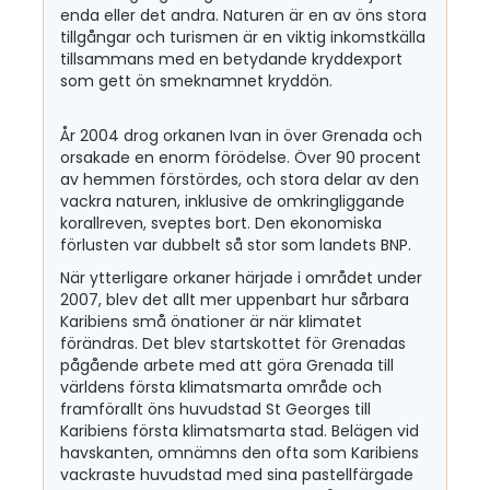
enda eller det andra. Naturen är en av öns stora
tillgångar och turismen är en viktig inkomstkälla
tillsammans med en betydande kryddexport
som gett ön smeknamnet kryddön.
År 2004 drog orkanen Ivan in över Grenada och
orsakade en enorm förödelse. Över 90 procent
av hemmen förstördes, och stora delar av den
vackra naturen, inklusive de omkringliggande
korallreven, sveptes bort. Den ekonomiska
förlusten var dubbelt så stor som landets BNP.
När ytterligare orkaner härjade i området under
2007, blev det allt mer uppenbart hur sårbara
Karibiens små önationer är när klimatet
förändras. Det blev startskottet för Grenadas
pågående arbete med att göra Grenada till
världens första klimatsmarta område och
framförallt öns huvudstad St Georges till
Karibiens första klimatsmarta stad. Belägen vid
havskanten, omnämns den ofta som Karibiens
vackraste huvudstad med sina pastellfärgade