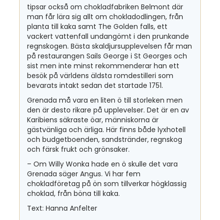
tipsar också om chokladfabriken Belmont där
man får lära sig allt om chokladodlingen, från
planta till kaka samt The Golden falls, ett
vackert vattenfall undangömt i den prunkande
regnskogen. Bästa skaldjursupplevelsen får man
på restaurangen Sails George i St Georges och
sist men inte minst rekommenderar han ett
besök på världens äldsta romdestilleri som
bevarats intakt sedan det startade 1751.
Grenada må vara en liten ö till storleken men
den är desto rikare på upplevelser. Det är en av
Karibiens säkraste öar, människorna är
gästvänliga och ärliga. Här finns både lyxhotell
och budgetboenden, sandstränder, regnskog
och färsk frukt och grönsaker.
– Om Willy Wonka hade en ö skulle det vara
Grenada säger Angus. Vi har fem
chokladföretag på ön som tillverkar högklassig
choklad, från böna till kaka.
Text: Hanna Anfelter