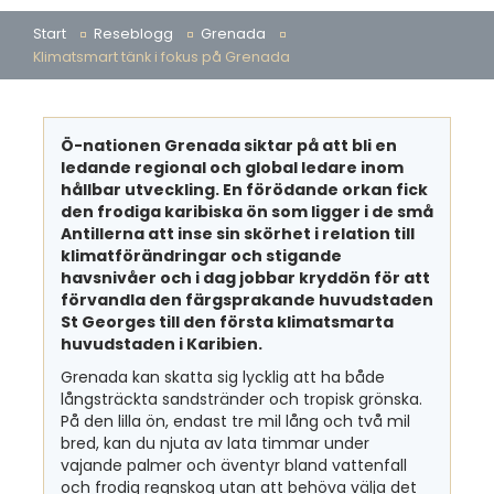
Start
Reseblogg
Grenada
Klimatsmart tänk i fokus på Grenada
Ö-nationen Grenada siktar på att bli en
ledande regional och global ledare inom
hållbar utveckling. En förödande orkan fick
den frodiga karibiska ön som ligger i de små
Antillerna att inse sin skörhet i relation till
klimatförändringar och stigande
havsnivåer och i dag jobbar kryddön för att
förvandla den färgsprakande huvudstaden
St Georges till den första klimatsmarta
huvudstaden i Karibien.
Grenada kan skatta sig lycklig att ha både
långsträckta sandstränder och tropisk grönska.
På den lilla ön, endast tre mil lång och två mil
bred, kan du njuta av lata timmar under
vajande palmer och äventyr bland vattenfall
och frodig regnskog utan att behöva välja det