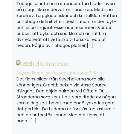
Tobago, är inte bara stränder utan bjuder även
på magnifika undervattenslandskap. Med sina
korallrev, färgglada fiskar och kristallklara vatten
är Tobago definitivt en destination för den dyk-
och snorklings intresserade resenären. Var det
är bäst att dyka och snorkla och annat bra
dykrelaterat att veta ska vi försöka reda ut
nedan. Några av Tobagos platser […]
Seychellernaresor
Seychellerna, en fotodestination på riktigt
Det finns bilder från Seychellerna som alla
känner igen. Granitblocken vid Anse Source
d’Argent. Den böjda palmen vid Côte d’Or.
Stranderna som ser ut att vara ritade av någon
som aldrig sett havet men ändå lyckades göra
det perfekt. De bilderna är förstås fantastiska –
och de är förstås sanna. Men det finns ett
annat […]