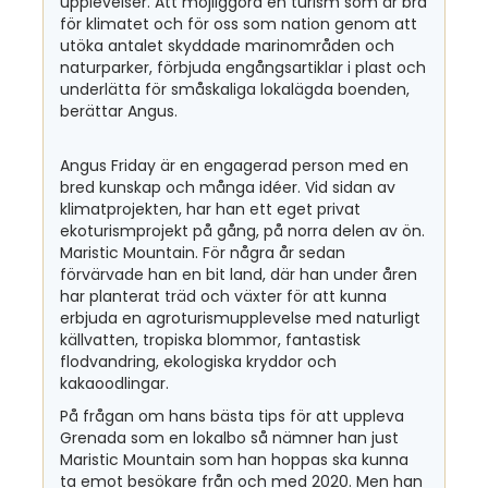
upplevelser. Att möjliggöra en turism som är bra
för klimatet och för oss som nation genom att
utöka antalet skyddade marinområden och
naturparker, förbjuda engångsartiklar i plast och
underlätta för småskaliga lokalägda boenden,
berättar Angus.
Angus Friday är en engagerad person med en
bred kunskap och många idéer. Vid sidan av
klimatprojekten, har han ett eget privat
ekoturismprojekt på gång, på norra delen av ön.
Maristic Mountain. För några år sedan
förvärvade han en bit land, där han under åren
har planterat träd och växter för att kunna
erbjuda en agroturismupplevelse med naturligt
källvatten, tropiska blommor, fantastisk
flodvandring, ekologiska kryddor och
kakaoodlingar.
På frågan om hans bästa tips för att uppleva
Grenada som en lokalbo så nämner han just
Maristic Mountain som han hoppas ska kunna
ta emot besökare från och med 2020. Men han