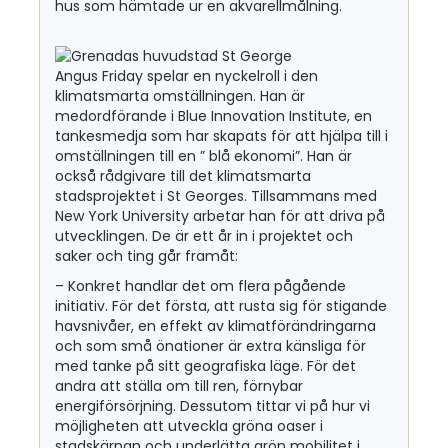
hus som hämtade ur en akvarellmålning.
Angus Friday spelar en nyckelroll i den
klimatsmarta omställningen. Han är
medordförande i Blue Innovation Institute, en
tankesmedja som har skapats för att hjälpa till i
omställningen till en ” blå ekonomi”. Han är
också rådgivare till det klimatsmarta
stadsprojektet i St Georges. Tillsammans med
New York University arbetar han för att driva på
utvecklingen. De är ett år in i projektet och
saker och ting går framåt:
– Konkret handlar det om flera pågående
initiativ. För det första, att rusta sig för stigande
havsnivåer, en effekt av klimatförändringarna
och som små önationer är extra känsliga för
med tanke på sitt geografiska läge. För det
andra att ställa om till ren, förnybar
energiförsörjning. Dessutom tittar vi på hur vi
möjligheten att utveckla gröna oaser i
stadskärnan och underlätta grön mobilitet i