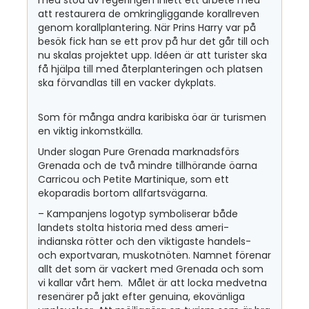
med stöd av regeringen inlett ett arbete med
att restaurera de omkringliggande korallreven
genom korallplantering. När Prins Harry var på
besök fick han se ett prov på hur det går till och
nu skalas projektet upp. Idéen är att turister ska
få hjälpa till med återplanteringen och platsen
ska förvandlas till en vacker dykplats.
Som för många andra karibiska öar är turismen
en viktig inkomstkälla.
Under slogan Pure Grenada marknadsförs
Grenada och de två mindre tillhörande öarna
Carricou och Petite Martinique, som ett
ekoparadis bortom allfartsvägarna.
– Kampanjens logotyp symboliserar både
landets stolta historia med dess ameri-
indianska rötter och den viktigaste handels-
och exportvaran, muskotnöten. Namnet förenar
allt det som är vackert med Grenada och som
vi kallar vårt hem. Målet är att locka medvetna
resenärer på jakt efter genuina, ekovänliga