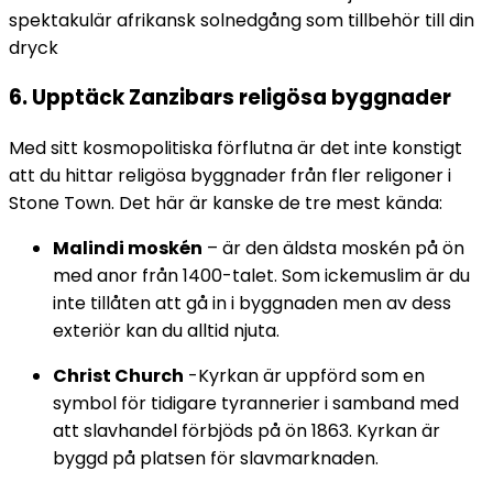
spektakulär afrikansk solnedgång som tillbehör till din
dryck
6. Upptäck Zanzibars religösa byggnader
Med sitt kosmopolitiska förflutna är det inte konstigt
att du hittar religösa byggnader från fler religoner i
Stone Town. Det här är kanske de tre mest kända:
Malindi moskén
– är den äldsta moskén på ön
med anor från 1400-talet. Som ickemuslim är du
inte tillåten att gå in i byggnaden men av dess
exteriör kan du alltid njuta.
Christ Church
-Kyrkan är uppförd som en
symbol för tidigare tyrannerier i samband med
att slavhandel förbjöds på ön 1863. Kyrkan är
byggd på platsen för slavmarknaden.