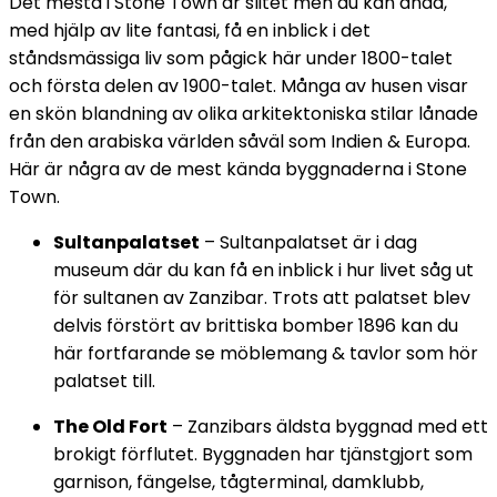
Det mesta i Stone Town är slitet men du kan ändå,
med hjälp av lite fantasi, få en inblick i det
ståndsmässiga liv som pågick här under 1800-talet
och första delen av 1900-talet. Många av husen visar
en skön blandning av olika arkitektoniska stilar lånade
från den arabiska världen såväl som Indien & Europa.
Här är några av de mest kända byggnaderna i Stone
Town.
Sultanpalatset
– Sultanpalatset är i dag
museum där du kan få en inblick i hur livet såg ut
för sultanen av Zanzibar. Trots att palatset blev
delvis förstört av brittiska bomber 1896 kan du
här fortfarande se möblemang & tavlor som hör
palatset till.
The Old Fort
– Zanzibars äldsta byggnad med ett
brokigt förflutet. Byggnaden har tjänstgjort som
garnison, fängelse, tågterminal, damklubb,