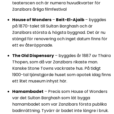
teaterscen och är numera huvudkvarter för
Zanzibars årliga filmfestival
House of Wonders
–
Beit-El-Ajaib
– byggdes
på 1870-talet till Sultan Barghash och är
Zanzibars största & högsta byggnad. Det är nu
stängd för renovering och inget datum finns för
ett ev återöppnade.
The Old Dispensary
– byggdes år 1887 av Thaira
Thopen, som då var Zanzibars rikaste man.
Kanske Stone Towns vackraste hus. På tidigt
1900-tal tjänstgjorde huset som apotek idag finns
ett litet museum inhyst här.
Hamambadet
– Precis som House of Wonders
var det Sultan Barghash som lät bygga
hamambadet som var Zanzibars första publika
badinrättning. Tyvärr är badet inte längre i bruk.