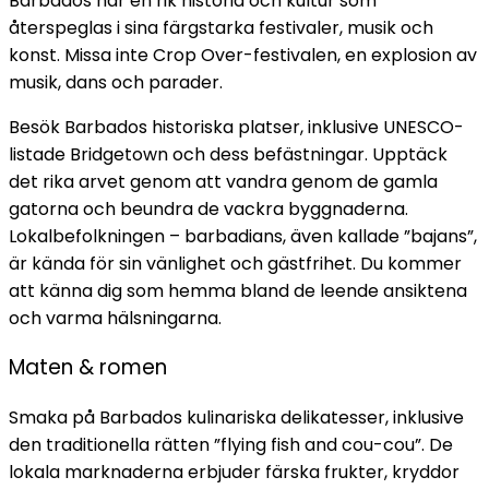
Barbados har en rik historia och kultur som
återspeglas i sina färgstarka festivaler, musik och
konst. Missa inte Crop Over-festivalen, en explosion av
musik, dans och parader.
Besök Barbados historiska platser, inklusive UNESCO-
listade Bridgetown och dess befästningar. Upptäck
det rika arvet genom att vandra genom de gamla
gatorna och beundra de vackra byggnaderna.
Lokalbefolkningen – barbadians, även kallade ”bajans”,
är kända för sin vänlighet och gästfrihet. Du kommer
att känna dig som hemma bland de leende ansiktena
och varma hälsningarna.
Maten & romen
Smaka på Barbados kulinariska delikatesser, inklusive
den traditionella rätten ”flying fish and cou-cou”. De
lokala marknaderna erbjuder färska frukter, kryddor