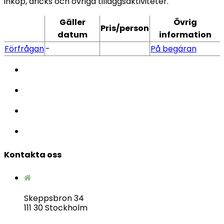
inköp, dricks och övriga tilläggsaktiviteter.
Gäller
Övrig
Pris/person
datum
information
Förfrågan
-
På begäran
Kontakta oss
Skeppsbron 34
111 30 Stockholm