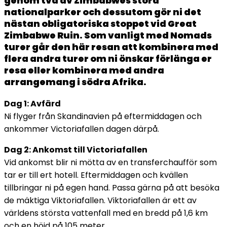
genom två av Zimbabwes stora
nationalparker och dessutom gör ni det
nästan obligatoriska stoppet vid Great
Zimbabwe Ruin. Som vanligt med Nomads
turer går den här resan att kombinera med
flera andra turer om ni önskar förlänga er
resa eller kombinera med andra
arrangemang i södra Afrika.
Dag 1: Avfärd
Ni flyger från Skandinavien på eftermiddagen och
ankommer Victoriafallen dagen därpå.
Dag 2: Ankomst till Victoriafallen
Vid ankomst blir ni mötta av en transferchaufför som
tar er till ert hotell. Eftermiddagen och kvällen
tillbringar ni på egen hand. Passa gärna på att besöka
de mäktiga Viktoriafallen. Viktoriafallen är ett av
världens största vattenfall med en bredd på 1,6 km
och en höjd på 105 meter.