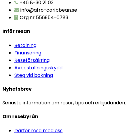
+46 8-30 21 03
info@afro-caribbean.se
Org.nr 556954-0783
Inför resan
Betalning
Finansering
Reseförsäkring
Avbeställningsskydd
Steg vid bokning
Nyhetsbrev
Senaste information om resor, tips och erbjudanden.
Om resebyrån
Därför resa med oss