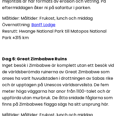
miljontals år har formats av erosion och vittring. På
eftermiddagen åker ni på safaritur i parken.
Måltider: Måltider: Frukost, lunch och middag
Övernattning:
Banff Lodge
Resrutt:
Hwange National Park till Matopos National
Park ±315 km
Dag 6: Great Zimbabwe Ruins
Inget besök i Zimbabwe är komplett utan ett besök vid
de världsberömda ruinerna av Great Zimbabwe som
anses ha varit huvudstaden i drottningen av Sabas rike
och är upptagen på Unescos världsarvslista. De fem
meter höga väggarna har anor från 1100-talet och är
uppförda utan murbruk. De åtta snidade fåglarna som
finns på Zimbabwes flagga sägs ha sitt ursprung här.
Måltider: Måltider: Frukost, lunch och middag