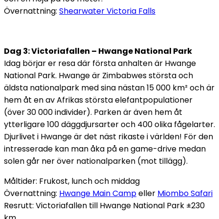
Övernattning:
Shearwater Victoria Falls
Dag 3: Victoriafallen – Hwange National Park
Idag börjar er resa där första anhalten är Hwange
National Park. Hwange är Zimbabwes största och
äldsta nationalpark med sina nästan 15 000 km² och är
hem åt en av Afrikas största elefantpopulationer
(över 30 000 individer). Parken är även hem åt
ytterligare 100 däggdjursarter och 400 olika fågelarter.
Djurlivet i Hwange är det näst rikaste i världen! För den
intresserade kan man åka på en game-drive medan
solen går ner över nationalparken (mot tillägg).
Måltider: Frukost, lunch och middag
Övernattning:
Hwange Main Camp
eller
Miombo Safari
Resrutt: Victoriafallen till Hwange National Park ±230
km