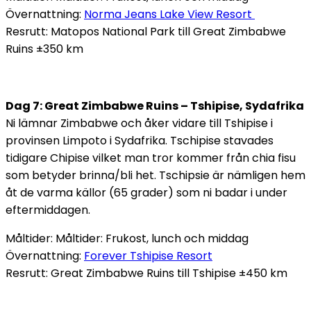
Övernattning:
Norma Jeans Lake View Resort
Resrutt: Matopos National Park till Great Zimbabwe
Ruins ±350 km
Dag 7: Great Zimbabwe Ruins – Tshipise, Sydafrika
Ni lämnar Zimbabwe och åker vidare till Tshipise i
provinsen Limpoto i Sydafrika. Tschipise stavades
tidigare Chipise vilket man tror kommer från chia fisu
som betyder brinna/bli het. Tschipsie är nämligen hem
åt de varma källor (65 grader) som ni badar i under
eftermiddagen.
Måltider: Måltider: Frukost, lunch och middag
Övernattning:
Forever Tshipise Resort
Resrutt: Great Zimbabwe Ruins till Tshipise ±450 km