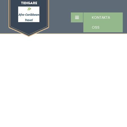
KONTAKTA
OSS
FÖRFRÅGAN
Fyll i följande formulär och vi
kommer att höra av oss inom 48
timmar.