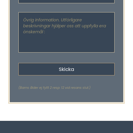
(Barns ålder ej fyllt 2 resp. 12 vid resans slut.)