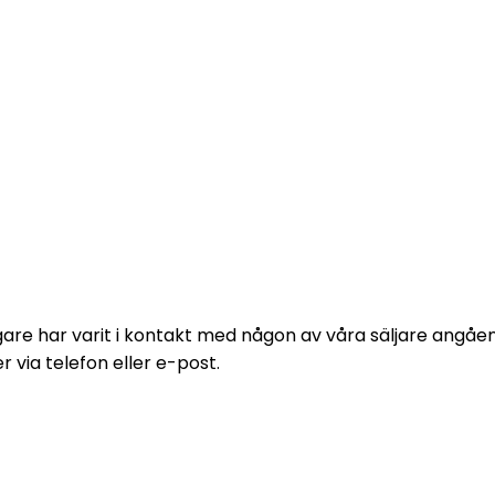
e formulär och vi kommer att höra av
digare har varit i kontakt med någon av våra säljare angå
via telefon eller e-post.