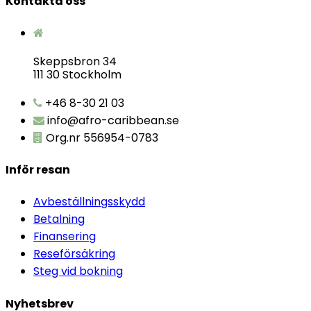
Kontakta oss
Skeppsbron 34
111 30 Stockholm
+46 8-30 21 03
info@afro-caribbean.se
Org.nr 556954-0783
Inför resan
Avbeställningsskydd
Betalning
Finansering
Reseförsäkring
Steg vid bokning
Nyhetsbrev