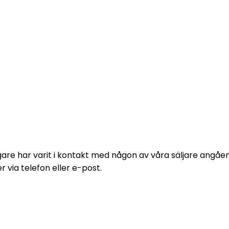
e formulär och vi kommer att höra av
digare har varit i kontakt med någon av våra säljare angå
via telefon eller e-post.