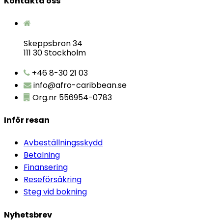
Kontakta oss
Skeppsbron 34
111 30 Stockholm
+46 8-30 21 03
info@afro-caribbean.se
Org.nr 556954-0783
Inför resan
Avbeställningsskydd
Betalning
Finansering
Reseförsäkring
Steg vid bokning
Nyhetsbrev