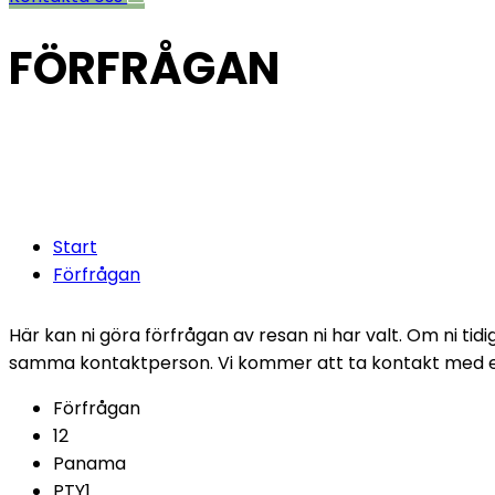
FÖRFRÅGAN
Fyll i följand
timmar.
Start
Förfrågan
Här kan ni göra förfrågan av resan ni har valt. Om ni ti
samma kontaktperson. Vi kommer att ta kontakt med er 
Förfrågan
12
Panama
PTY1