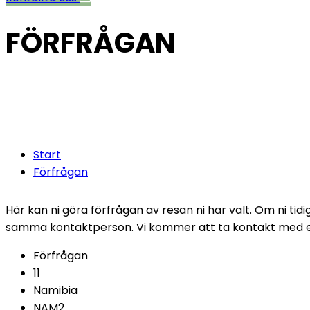
FÖRFRÅGAN
Fyll i följand
timmar.
Start
Förfrågan
Här kan ni göra förfrågan av resan ni har valt. Om ni ti
samma kontaktperson. Vi kommer att ta kontakt med er 
Förfrågan
11
Namibia
NAM2