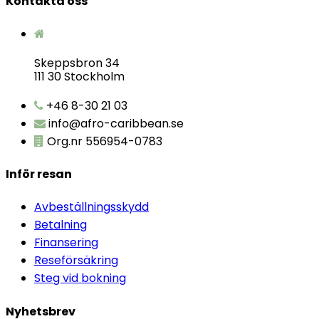
Kontakta oss
Skeppsbron 34
111 30 Stockholm
+46 8-30 21 03
info@afro-caribbean.se
Org.nr 556954-0783
Inför resan
Avbeställningsskydd
Betalning
Finansering
Reseförsäkring
Steg vid bokning
Nyhetsbrev