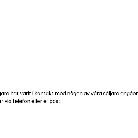
e formulär och vi kommer att höra av
digare har varit i kontakt med någon av våra säljare angå
via telefon eller e-post.