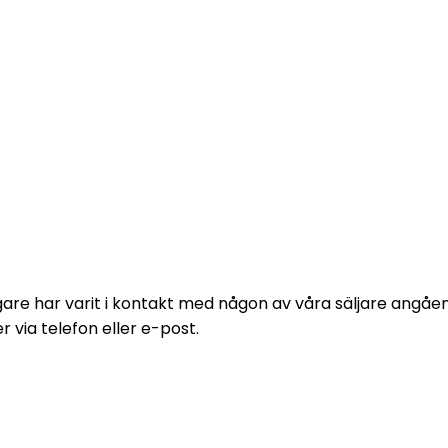
e formulär och vi kommer att höra av
digare har varit i kontakt med någon av våra säljare angå
via telefon eller e-post.