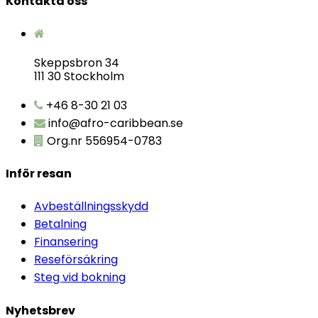
Kontakta oss
Skeppsbron 34
111 30 Stockholm
+46 8-30 21 03
info@afro-caribbean.se
Org.nr 556954-0783
Inför resan
Avbeställningsskydd
Betalning
Finansering
Reseförsäkring
Steg vid bokning
Nyhetsbrev