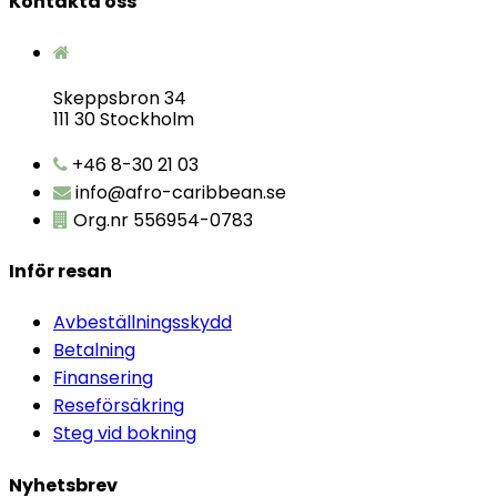
Kontakta oss
Skeppsbron 34
111 30 Stockholm
+46 8-30 21 03
info@afro-caribbean.se
Org.nr 556954-0783
Inför resan
Avbeställningsskydd
Betalning
Finansering
Reseförsäkring
Steg vid bokning
Nyhetsbrev