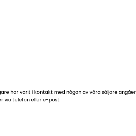
e formulär och vi kommer att höra av
digare har varit i kontakt med någon av våra säljare angå
via telefon eller e-post.